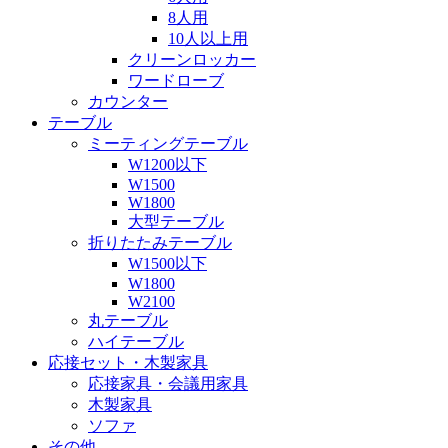
8人用
10人以上用
クリーンロッカー
ワードローブ
カウンター
テーブル
ミーティングテーブル
W1200以下
W1500
W1800
大型テーブル
折りたたみテーブル
W1500以下
W1800
W2100
丸テーブル
ハイテーブル
応接セット・木製家具
応接家具・会議用家具
木製家具
ソファ
その他