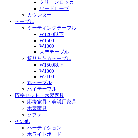
クリーンロッカー
ワードローブ
カウンター
テーブル
ミーティングテーブル
W1200以下
W1500
W1800
大型テーブル
折りたたみテーブル
W1500以下
W1800
W2100
丸テーブル
ハイテーブル
応接セット・木製家具
応接家具・会議用家具
木製家具
ソファ
その他
パーティション
ホワイトボード