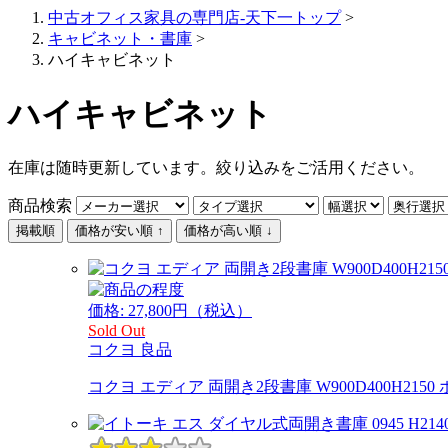
中古オフィス家具の専門店-天下一トップ
>
キャビネット・書庫
>
ハイキャビネット
ハイキャビネット
在庫は随時更新しています。絞り込みをご活用ください。
商品検索
掲載順
価格が安い順 ↑
価格が高い順 ↓
価格:
27,800
円（税込）
Sold Out
コクヨ
良品
コクヨ エディア 両開き2段書庫 W900D400H2150