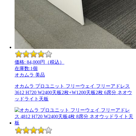
価格:
84,000
円（税込）
在庫数:1個
オカムラ
美品
オカムラ プロユニット フリーウェイ フリーアドレス
3612 H720 W2400天板2枚+W1200天板2枚 6席分 ネオウ
ッドライト天板