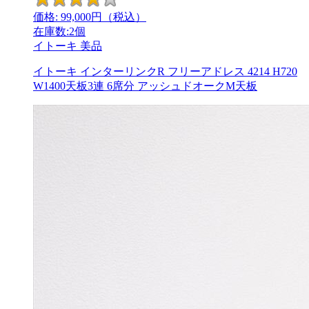
価格:
99,000
円（税込）
在庫数:2個
イトーキ
美品
イトーキ インターリンクR フリーアドレス 4214 H720
W1400天板3連 6席分 アッシュドオークM天板