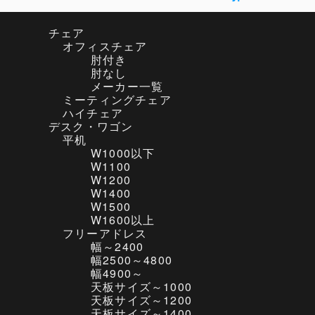
ます。
チェア
兵庫県 H様
（カッシーナ イクシー インターデコ
オフィスチェア
ル BRONX(ブロンクス) フォールディングチェア
肘付き
ブラック）
肘なし
メーカー一覧
ミーティングチェア
とてもキレイな状態で満足しております。
ハイチェア
ありがとうございました。
デスク・ワゴン
落札方法が良く分からず失礼致しました。
平机
また、何かございましたら宜しくお願い致しま
W1000以下
す。
W1100
W1200
群馬県 Z様
（イトーキ 折りたたみパイプ椅子 グ
W1400
レー）
W1500
W1600以上
フリーアドレス
幅～2400
数年前に、ハーマンミラーのオフィスチェアを購
幅2500～4800
入し、長時間座っていても腰が痛まず、ストレス
幅4900～
を感じず、金額面でも納得で、大変満足していま
天板サイズ～1000
した。
天板サイズ～1200
今回、ホームセンターで新品の折り畳み椅子の見
天板サイズ～1400