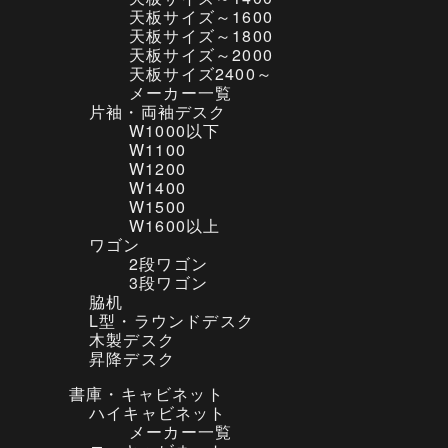
本を見て、座ってみて、何かしっくりしませんで
天板サイズ～1600
した。
天板サイズ～1800
数店廻ったのですがどこも同じで、集会所などで
天板サイズ～2000
体感した、グラグラ・ギシギシがこれだったのか
天板サイズ2400～
と思いました。
メーカー一覧
中古だとどんなものかと半信半疑で覗いてみたの
片袖・両袖デスク
ですが、まず、メーカー品の新品の値段が、ホー
W1000以下
ムセンターの新品の４倍もすることに驚きまし
W1100
た。
W1200
前の印象が良かったのと、ホームセンターの新品
W1400
より安価だったので、ダメ元の気持ちも込めて注
W1500
文しました。
W1600以上
届いた商品は、家内が「新品にしたの？」という
ワゴン
ほどのクオリティで、またまた大満足です。
2段ワゴン
御礼申し上げます。
3段ワゴン
脇机
兵庫県 H様
（カッシーナ エイリアス ローリング
L型・ラウンドデスク
フレーム+ ティルト キャスタースウィベルアーム
木製デスク
チェア ブラック 革）
昇降デスク
書庫・キャビネット
ハイキャビネット
本日、商品を受け取りました。
メーカー一覧
ありがとうございました。