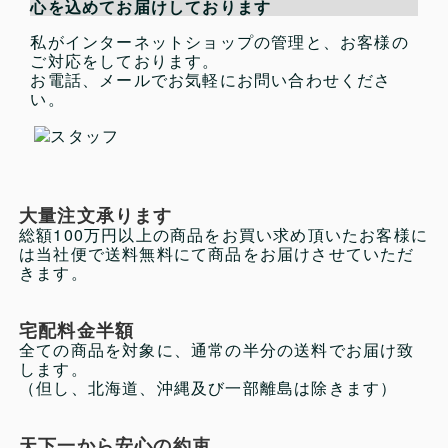
心を込めてお届けしております
ン・チェア」）
私がインターネットショップの管理と、お客様の
本日はオフィス什器をお届け頂きどうもありがと
ご対応をしております。
うございました。
お電話、メールでお気軽にお問い合わせくださ
配送頂いた全ての商品が新品と見紛うほど非常に
い。
品質がよく綺麗に清掃されており搬入・設置も非
常に丁寧に作業をして頂き助かりました。
あとはお届け頂いたオフィス什器で一生懸命働き
結果を出して更にビジネスを拡大して参ります。
今後とも宜しくお願い致します。
大量注文承ります
東京都 L様
（ウチダ ガラス引戸+スチール引戸書
総額100万円以上の商品をお買い求め頂いたお客様に
庫）
は当社便で送料無料にて商品をお届けさせていただ
きます。
お世話になります
先程無事に書庫が届きました
宅配料金半額
早速書類の整理をいたしました
全ての商品を対象に、通常の半分の送料でお届け致
ありがとうございました
します。
（但し、北海道、沖縄及び一部離島は除きます）
富山県 H様
（コクヨ エディア 2枚引戸書庫 天板
付 W900 D400 H1265）
天下一から安心の約束