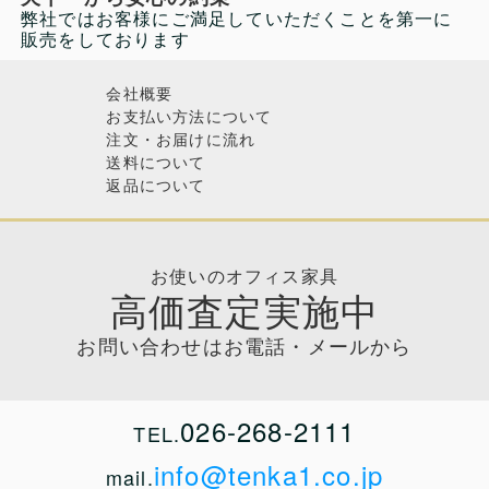
弊社ではお客様にご満足していただくことを第一に
販売をしております
ホームページは見やすく、品ぞろえが豊富で、希
望の商品にめぐり合えて喜んでおります。
会社概要
発送の案内ありがとうございました。
お支払い方法について
実は、棚を置く場所をあけて、今か今かと待って
注文・お届けに流れ
おります。
送料について
時節柄、配送が混んでいるとは思いますが、私ど
返品について
もとしては早ければ早いほど嬉しいので、どうぞ
よろしくお願いします。
届くのを楽しみにしております。
お使いのオフィス家具
京都府 A様
（オカムラ バロン 可動肘付 ブラッ
高価査定実施中
ク）
お問い合わせはお電話・メールから
お世話になります。
先ほど商品が届きました！
とてもきれいで大満足です。
026-268-2111
TEL.
この度はご無理を聞いていただきましして
本当にありがとうございました。
info@tenka1.co.jp
mail.
また機会がありましたら、よろしくお願いいたし