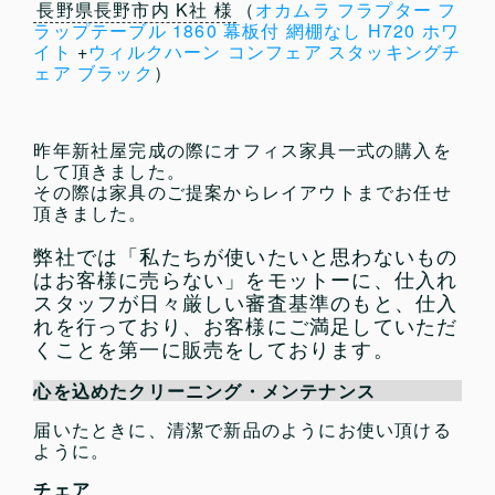
長野県長野市内 K社 様
（
オカムラ フラプター フ
ラップテーブル 1860 幕板付 網棚なし H720 ホワ
イト
+
ウィルクハーン コンフェア スタッキングチ
ェア ブラック
）
昨年新社屋完成の際にオフィス家具一式の購入を
して頂きました。
その際は家具のご提案からレイアウトまでお任せ
頂きました。
今回は会議室用のテーブルとミーティングチェア
弊社では「私たちが使いたいと思わないもの
の追加注文を頂き、商品の品質も座り心地も大変
満足していただきました。
はお客様に売らない」をモットーに、仕入れ
スタッフが日々厳しい審査基準のもと、仕入
神奈川県 Y様
（イトーキ シンライン 3枚引戸書
れを行っており、お客様にご満足していただ
庫 H1038 ベースなし W9色 +【B級 未使用品】
くことを第一に販売をしております。
イトーキ シンライン 4段ラテラル書庫 H1098
WE用ベース）
心を込めたクリーニング・メンテナンス
商品、お受け取りいたしました。
届いたときに、清潔で新品のようにお使い頂ける
今まで何度かオフィス用品を購入していますが、
ように。
梱包は一番丁寧で、モノの状態もとてもよかった
です。
チェア