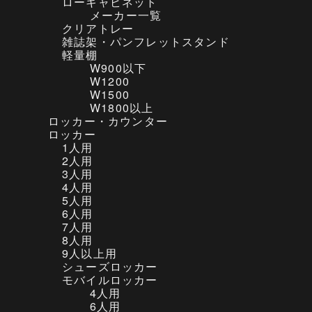
ローキャビネット
気に入りました。満足です！
メーカー一覧
またご縁があればよろしくお願いいたします。
クリアトレー
千葉県 T様
（スチールケース リープチェア V2
雑誌架・パンフレットスタンド
可動肘 アジュアブルー プラチナフレーム）
軽量棚
W900以下
W1200
W1500
本日、注文させて頂きましたリープチェアが届き
W1800以上
ました。
ロッカー・カウンター
状態も良く、大事に使わせて頂きたいと思いま
ロッカー
す。
1人用
ありがとうございました。
2人用
3人用
東京都 Y様
（イトーキ DD 両アール型ミーティ
4人用
ングテーブル 3212 フェアメープル）
5人用
6人用
7人用
8人用
本日12時に無事に届きました。
9人以上用
組み立ても問題無く設置も完了しまいた。
シューズロッカー
目立った傷も無く、とても良い商品でした。
モバイルロッカー
また何かありましたら今後とも宜しくお願い致し
4人用
ます。
6人用
迅速に対応頂き有難うございました。