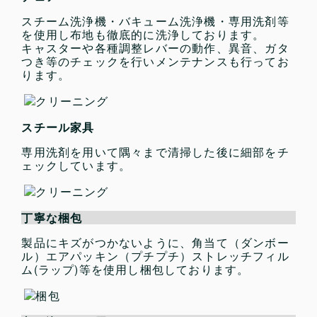
また入用の際はお願いさせていただきたいと思い
ますので、どうぞよろしくお願いいたします。
スチーム洗浄機・バキューム洗浄機・専用洗剤等
を使用し布地も徹底的に洗浄しております。
S様
（オカムラ シルフィー 可動肘 エクストラハ
キャスターや各種調整レバーの動作、異音、ガタ
イバック メッシュバック ブルーグリーン）
つき等のチェックを行いメンテナンスも行ってお
ります。
先日発送していただきましたシルフィーチェア、
本日無事に受け取りました。
大変綺麗なお品で感激しております。
また機会がありましたら利用させていただきたい
スチール家具
と思います。
この度はありがとうございました。
専用洗剤を用いて隅々まで清掃した後に細部をチ
ェックしています。
T様
（コンテッサグリーン）
いつもお世話になっております。
これまでの数々のわがままを聞いていただき最後
丁寧な梱包
の最後にこちらのミスにより返品という失礼をい
たしまして本当に申し訳ございませんでした。
製品にキズがつかないように、角当て（ダンボー
天下一さんの御好意に感謝いたします。ドライバ
ル）エアパッキン（プチプチ）ストレッチフィル
ーの方もきちんと仕事をしていただきましてあり
ム(ラップ)等を使用し梱包しております。
がとうございました。
とても助かりました。
F様
（オフィス家具一式「フリーアドレス・ワゴ