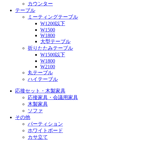
カウンター
テーブル
ミーティングテーブル
W1200以下
W1500
W1800
大型テーブル
折りたたみテーブル
W1500以下
W1800
W2100
丸テーブル
ハイテーブル
応接セット・木製家具
応接家具・会議用家具
木製家具
ソファ
その他
パーティション
ホワイトボード
カサ立て