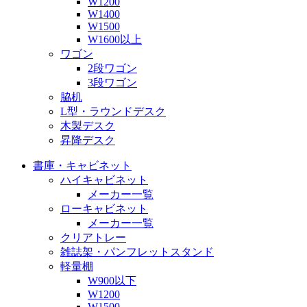
W1200
W1400
W1500
W1600以上
ワゴン
2段ワゴン
3段ワゴン
脇机
L型・ラウンドデスク
木製デスク
昇降デスク
書庫・キャビネット
ハイキャビネット
メーカー一覧
ローキャビネット
メーカー一覧
クリアトレー
雑誌架・パンフレットスタンド
軽量棚
W900以下
W1200
W1500