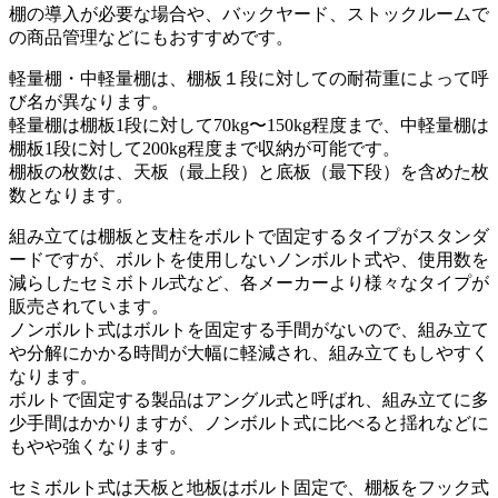
棚の導入が必要な場合や、バックヤード、ストックルームで
の商品管理などにもおすすめです。
軽量棚・中軽量棚は、棚板１段に対しての耐荷重によって呼
び名が異なります。
軽量棚は棚板1段に対して70kg〜150kg程度まで、中軽量棚は
棚板1段に対して200kg程度まで収納が可能です。
棚板の枚数は、天板（最上段）と底板（最下段）を含めた枚
数となります。
組み立ては棚板と支柱をボルトで固定するタイプがスタンダ
ードですが、ボルトを使用しないノンボルト式や、使用数を
減らしたセミボトル式など、各メーカーより様々なタイプが
販売されています。
ノンボルト式はボルトを固定する手間がないので、組み立て
や分解にかかる時間が大幅に軽減され、組み立てもしやすく
なります。
ボルトで固定する製品はアングル式と呼ばれ、組み立てに多
少手間はかかりますが、ノンボルト式に比べると揺れなどに
もやや強くなります。
セミボルト式は天板と地板はボルト固定で、棚板をフック式