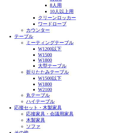
8人用
10人以上用
クリーンロッカー
ワードローブ
カウンター
テーブル
ミーティングテーブル
W1200以下
W1500
W1800
大型テーブル
折りたたみテーブル
W1500以下
W1800
W2100
丸テーブル
ハイテーブル
応接セット・木製家具
応接家具・会議用家具
木製家具
ソファ
その他