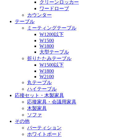
クリーンロッカー
ワードローブ
カウンター
テーブル
ミーティングテーブル
W1200以下
W1500
W1800
大型テーブル
折りたたみテーブル
W1500以下
W1800
W2100
丸テーブル
ハイテーブル
応接セット・木製家具
応接家具・会議用家具
木製家具
ソファ
その他
パーティション
ホワイトボード