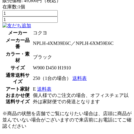
販売価格:
49,800
円（税込）
在庫数:1個
メーカー
コクヨ
メーカー品
NPLH-4XM39E6C／NPLH-6XM59E6C
番
カラー・素
ブラック
材
サイズ
W900 D450 H1910
通常送料サ
250（1台の場合）
送料表
イズ
アート家財
E
送料表
おまかせ便
個人様でのご注文の場合、オフィスチェア以
送料サイズ
外は家財便での発送となります
※商品の状態を店舗でご覧になりたい場合は、店頭に商品が
並んでいない場合がございますので来店前にお電話にてご確
認ください