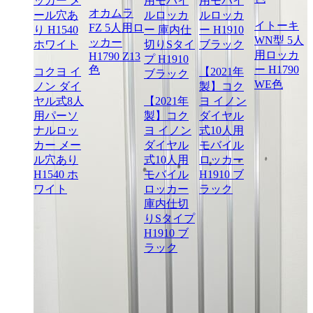
オカムラ
カムラ
イトーキ
FZ 5人用ロ
 6人用多
WN型 5人
ッカー
的ロッ
用ロッカ
H1790 Z13
ー
色
ー H1790
コクヨ イ
【2021年
90 Z13
WE色
ノン ダイ
製】コク
ヤル式8人
【2021年
ヨ イノン
用パーソ
製】コク
ダイヤル
ナルロッ
ヨ イノン
式10人用
カー メー
ダイヤル
モバイル
ル穴あり
式10人用
ロッカー
H1540 ホ
モバイル
H1910 ブ
ワイト
ロッカー
ラック
庫内仕切
りSタイプ
H1910 ブ
ラック