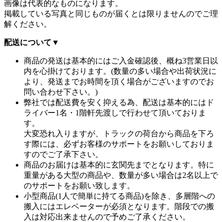
画像は代表的なものになります。
掲載している写真と同じものが届くとは限りませんのでご理
解ください。
配送について
▼
商品の発送は基本的にはご入金確認後、概ね3営業日以
内を心掛けております。(数量の多い場合や出荷状況に
より、発送までお時間を頂く場合がございますのでお
問い合わせ下さい。)
弊社では配送費を安く抑える為、配送は基本的にはド
ライバー1名・1階軒先渡しで行わせて頂いておりま
す。
大変恐れ入りますが、トラックの荷台から商品を下ろ
す際には、必ずお客様のサポートをお願いしておりま
すのでご了承下さい。
商品のお届けは基本的に玄関先までとなります。特に
重量がある大型の商品や、数量が多い場合は2名以上で
のサポートをお願い致します。
小型商品(1人で簡単に持てる商品)を除き、多層階への
搬入にはエレベーターが必須となります。階段での搬
入は対応出来ませんので予めご了承ください。