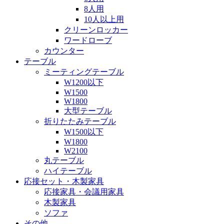
8人用
10人以上用
クリーンロッカー
ワードローブ
カウンター
テーブル
ミーティングテーブル
W1200以下
W1500
W1800
大型テーブル
折りたたみテーブル
W1500以下
W1800
W2100
丸テーブル
ハイテーブル
応接セット・木製家具
応接家具・会議用家具
木製家具
ソファ
その他