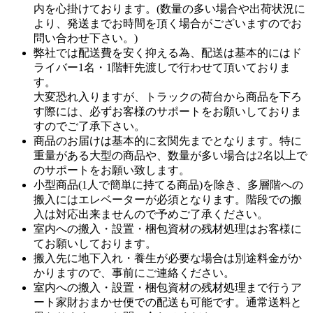
内を心掛けております。(数量の多い場合や出荷状況に
より、発送までお時間を頂く場合がございますのでお
問い合わせ下さい。)
弊社では配送費を安く抑える為、配送は基本的にはド
ライバー1名・1階軒先渡しで行わせて頂いておりま
す。
大変恐れ入りますが、トラックの荷台から商品を下ろ
す際には、必ずお客様のサポートをお願いしておりま
すのでご了承下さい。
商品のお届けは基本的に玄関先までとなります。特に
重量がある大型の商品や、数量が多い場合は2名以上で
のサポートをお願い致します。
小型商品(1人で簡単に持てる商品)を除き、多層階への
搬入にはエレベーターが必須となります。階段での搬
入は対応出来ませんので予めご了承ください。
室内への搬入・設置・梱包資材の残材処理はお客様に
てお願いしております。
搬入先に地下入れ・養生が必要な場合は別途料金がか
かりますので、事前にご連絡ください。
室内への搬入・設置・梱包資材の残材処理まで行うア
ート家財おまかせ便での配送も可能です。通常送料と