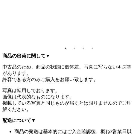
ー ミ
テーブ
50
ジャスタ
／イエ
／ホワ
商品の出荷に関して
▼
中古品のため、商品の状態に個体差、写真に写らないキズ等
があります。
許容できる方のみご購入をお願い致します。
写真は転用しております。
画像は代表的なものになります。
掲載している写真と同じものが届くとは限りませんのでご理
解ください。
配送について
▼
商品の発送は基本的にはご入金確認後、概ね3営業日以