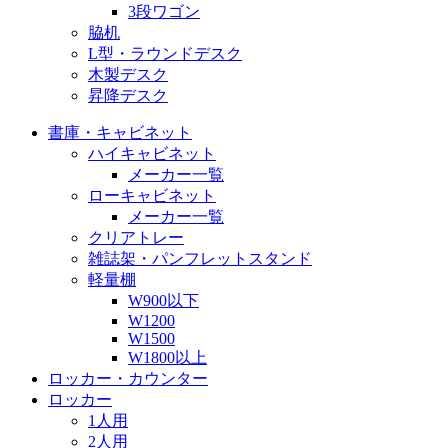
3段ワゴン
脇机
L型・ラウンドデスク
木製デスク
昇降デスク
書庫・キャビネット
ハイキャビネット
メーカー一覧
ローキャビネット
メーカー一覧
クリアトレー
雑誌架・パンフレットスタンド
軽量棚
W900以下
W1200
W1500
W1800以上
ロッカー・カウンター
ロッカー
1人用
2人用