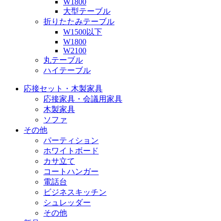
W1800
大型テーブル
折りたたみテーブル
W1500以下
W1800
W2100
丸テーブル
ハイテーブル
応接セット・木製家具
応接家具・会議用家具
木製家具
ソファ
その他
パーティション
ホワイトボード
カサ立て
コートハンガー
電話台
ビジネスキッチン
シュレッダー
その他