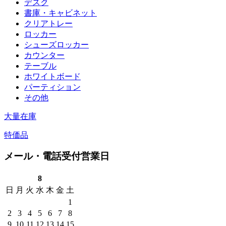
デスク
書庫・キャビネット
クリアトレー
ロッカー
シューズロッカー
カウンター
テーブル
ホワイトボード
パーティション
その他
大量在庫
特価品
メール・電話受付営業日
8
日
月
火
水
木
金
土
1
2
3
4
5
6
7
8
9
10
11
12
13
14
15