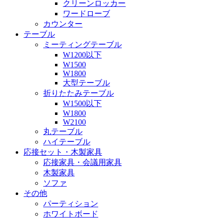
クリーンロッカー
ワードローブ
カウンター
テーブル
ミーティングテーブル
W1200以下
W1500
W1800
大型テーブル
折りたたみテーブル
W1500以下
W1800
W2100
丸テーブル
ハイテーブル
応接セット・木製家具
応接家具・会議用家具
木製家具
ソファ
その他
パーティション
ホワイトボード