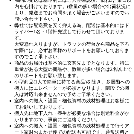
商品の発送は基本的にはご入金確認後、概ね3営業日以
内を心掛けております。(数量の多い場合や出荷状況に
より、発送までお時間を頂く場合がございますのでお
問い合わせ下さい。)
弊社では配送費を安く抑える為、配送は基本的にはド
ライバー1名・1階軒先渡しで行わせて頂いておりま
す。
大変恐れ入りますが、トラックの荷台から商品を下ろ
す際には、必ずお客様のサポートをお願いしておりま
すのでご了承下さい。
商品のお届けは基本的に玄関先までとなります。特に
重量がある大型の商品や、数量が多い場合は2名以上で
のサポートをお願い致します。
小型商品(1人で簡単に持てる商品)を除き、多層階への
搬入にはエレベーターが必須となります。階段での搬
入は対応出来ませんので予めご了承ください。
室内への搬入・設置・梱包資材の残材処理はお客様に
てお願いしております。
搬入先に地下入れ・養生が必要な場合は別途料金がか
かりますので、事前にご連絡ください。
室内への搬入・設置・梱包資材の残材処理まで行うア
ート家財おまかせ便での配送も可能です。通常送料と