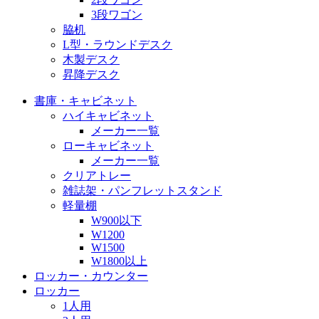
3段ワゴン
脇机
L型・ラウンドデスク
木製デスク
昇降デスク
書庫・キャビネット
ハイキャビネット
メーカー一覧
ローキャビネット
メーカー一覧
クリアトレー
雑誌架・パンフレットスタンド
軽量棚
W900以下
W1200
W1500
W1800以上
ロッカー・カウンター
ロッカー
1人用