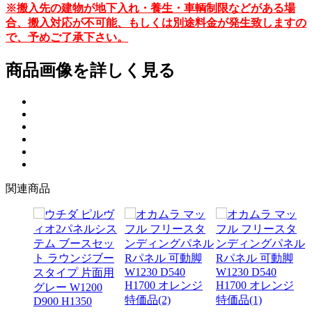
※搬入先の建物が地下入れ・養生・車輌制限などがある場
合、搬入対応が不可能、もしくは別途料金が発生致しますの
で、予めご了承下さい。
商品画像を詳しく見る
関連商品
マッフ