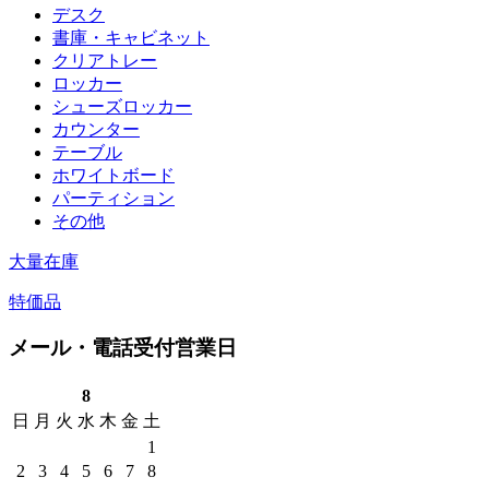
デスク
書庫・キャビネット
クリアトレー
ロッカー
シューズロッカー
カウンター
テーブル
ホワイトボード
パーティション
その他
大量在庫
特価品
メール・電話受付営業日
8
日
月
火
水
木
金
土
1
2
3
4
5
6
7
8