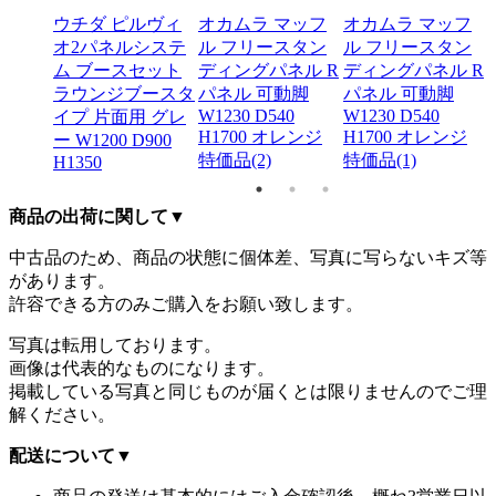
セットS
付
ウチダ ピルヴィ
オカムラ マッフ
オカムラ マッフ
 H1460
オ2パネルシステ
ル フリースタン
ル フリースタン
ム ブースセット
ディングパネル R
ディングパネル R
ラウンジブースタ
パネル 可動脚
パネル 可動脚
W1230 D540
W1230 D540
イプ 片面用 グレ
H1700 オレンジ
H1700 オレンジ
ー W1200 D900
特価品(2)
特価品(1)
H1350
商品の出荷に関して
▼
中古品のため、商品の状態に個体差、写真に写らないキズ等
があります。
許容できる方のみご購入をお願い致します。
写真は転用しております。
画像は代表的なものになります。
掲載している写真と同じものが届くとは限りませんのでご理
解ください。
配送について
▼