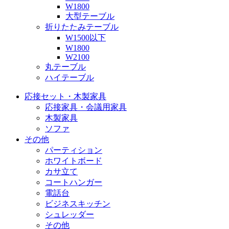
W1800
大型テーブル
折りたたみテーブル
W1500以下
W1800
W2100
丸テーブル
ハイテーブル
応接セット・木製家具
応接家具・会議用家具
木製家具
ソファ
その他
パーティション
ホワイトボード
カサ立て
コートハンガー
電話台
ビジネスキッチン
シュレッダー
その他