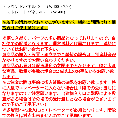
・ラウンドパネル×3 （W400・750）
・ストレートパネル×3 （W500）
※若干の汚れや穴あきがございますが、機能に問題は無く通
常通りご使用頂けます。
※傷つき易く、パーツの多い商品となっておりますので、自
社便での配送となります。通常送料とは異なります。送料に
ついてはお問い合わせ下さい。
※商品の搬入・設置・組立までご希望の場合は、別途料金が
かかりますのでお問い合わせください。
※商品のお届けは配送場所の玄関までとなります。特に大き
な商品、数量が多数の場合は2名以上のお手伝いをお願い致
します。
※ご注文の際は事前に搬入経路の確認をお願い致します。特
に大型でエレベーターに入らない場合は１階での受け渡しに
なりますのでご注意願います。（建物入り口に階段による段
差がある場合はその場での受け渡しとなる場合がございます
ので予めご了承下さい）
※多層階への搬入にはエレベーターが必須となります。階段
での搬入は対応出来ませんのでご了承願います。