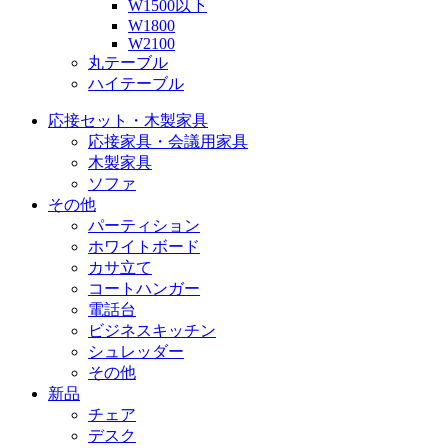
W1500以下
W1800
W2100
丸テーブル
ハイテーブル
応接セット・木製家具
応接家具・会議用家具
木製家具
ソファ
その他
パーティション
ホワイトボード
カサ立て
コートハンガー
電話台
ビジネスキッチン
シュレッダー
その他
新品
チェア
デスク