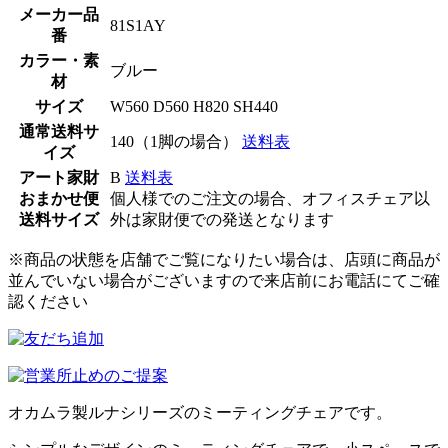
メーカー品
81S1AY
番
カラー・素
ブルー
材
サイズ
W560 D560 H820 SH440
通常送料サ
140（1脚の場合）
送料表
イズ
アート家財
B
送料表
おまかせ便
個人様でのご注文の場合、オフィスチェア以
送料サイズ
外は家財便での発送となります
※商品の状態を店舗でご覧になりたい場合は、店頭に商品が
並んでいない場合がございますので来店前にお電話にてご確
認ください
オカムラ製ルナシリーズのミーティングチェアです。