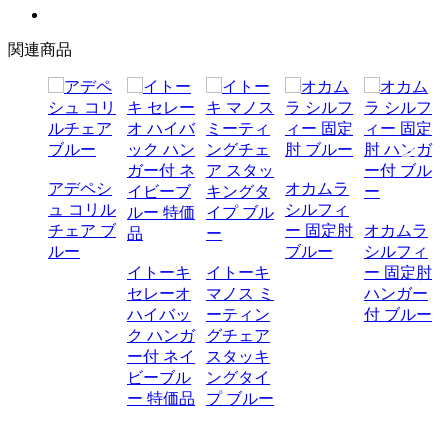
関連商品
アデペシ
オカムラ
ュ コリル
シルフィ
チェア ブ
ー 固定肘
オカムラ
017年
ルー
ブルー
シルフィ
】オカ
イトーキ
イトーキ
ー 固定肘
 ルナ
セレーオ
マノス ミ
ハンガー
ーティ
ハイバッ
ーティン
付 ブルー
グチェ
ク ハンガ
グチェア
ブルー
ー付 ネイ
スタッキ
ビーブル
ングタイ
ー 特価品
プ ブルー