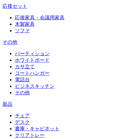
応接セット
応接家具・会議用家具
木製家具
ソファ
その他
パーティション
ホワイトボード
カサ立て
コートハンガー
電話台
ビジネスキッチン
その他
新品
チェア
デスク
書庫・キャビネット
クリアトレー