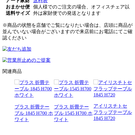
アート家財
送料表
おまかせ便
個人様でのご注文の場合、オフィスチェア以
送料サイズ
外は家財便での発送となります
※商品の状態を店舗でご覧になりたい場合は、店頭に商品が
並んでいない場合がございますので来店前にお電話にてご確
認ください
関連商品
アイリスチトセ
プラス 折畳テー
プラス 折畳テー
フラップテーブル
ブル 1845 H700 ホ
ブル 1545 H700 ホ
1845 H720
アプシ
ワイト
ワイト
 ミー
ーブル