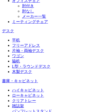
オフィスチェア
肘付き
肘なし
メーカー一覧
ミーティングチェア
デスク
平机
フリーアドレス
片袖・両袖デスク
ワゴン
脇机
L型・ラウンドデスク
木製デスク
書庫・キャビネット
ハイキャビネット
ローキャビネット
クリアトレー
雑誌架
パンフレットスタンド