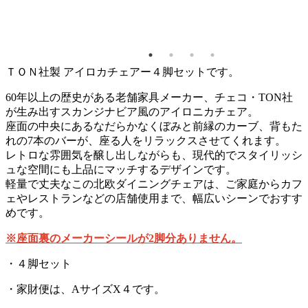
720 キ
ＴＯＮ社製 アイロカチェアー４脚セットです。
60年以上の歴史がある老舗家具メーカー、チェコ・TON社
が生み出すスカンジナビア風のアイロニカチェア。
座面の中央にあるなだらかなくぼみと前縁のカーブ、背もた
れの7本のバーが、座る人をリラックスさせてくれます。
レトロな雰囲気を醸し出しながらも、現代的でスタイリッシ
ュな空間にも上品にマッチするデザインです。
軽量で丈夫なこの北欧ダイニングチェアは、ご家庭からカフ
ェやレストランなどの店舗使用まで、幅広いシーンでおすす
めです。
※座面裏のメーカーシールが2脚分ありません。
・４脚セット
・家財便は、AサイズX４です。