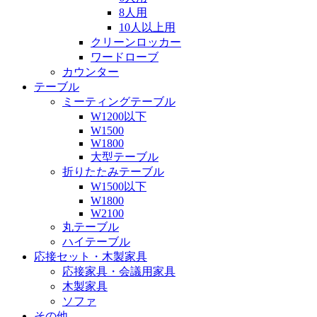
8人用
10人以上用
クリーンロッカー
ワードローブ
カウンター
テーブル
ミーティングテーブル
W1200以下
W1500
W1800
大型テーブル
折りたたみテーブル
W1500以下
W1800
W2100
丸テーブル
ハイテーブル
応接セット・木製家具
応接家具・会議用家具
木製家具
ソファ
その他