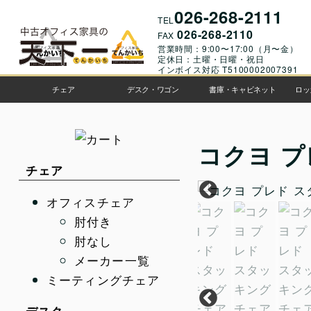
026-268-2111
TEL
026-268-2110
FAX
営業時間：9:00〜17:00（月〜金）
定休日：土曜・日曜・祝日
インボイス対応 T5100002007391
チェア
デスク・ワゴン
書庫・キャビネット
ロッ
コクヨ プ
チェア
オフィスチェア
肘付き
肘なし
メーカー一覧
ミーティングチェア