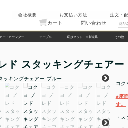
会社概要
お支払い方法
注文・
カート
問い合わせ
カー・カウンター
テーブル
応接セット・木製家具
その他
レド スタッキングチェアー
コク
※座
す。
・ス