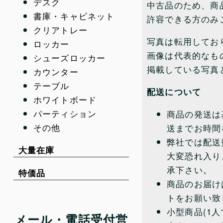
デスク
中古品のため、商
書庫・キャビネット
許容できる方のみ
クリアトレー
写真は転用してお
ロッカー
画像は代表的なも
シューズロッカー
掲載している写真
カウンター
テーブル
配送について
ホワイトボード
パーティション
商品の発送は
その他
送までお時間
弊社では配送
大量在庫
大変恐れ入り
承下さい。
特価品
商品のお届け
トをお願い致
小型商品(1
メール・電話受付営