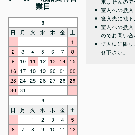
来ませんので
業日
室内への搬入
搬入先に地下
8
室内への搬入
日
月
火
水
木
金
土
のでお問い合
1
法人様に限り
2
3
4
5
6
7
8
せ下さい。
9
10
11
12
13
14
15
16
17
18
19
20
21
22
23
24
25
26
27
28
29
30
31
9
日
月
火
水
木
金
土
1
2
3
4
5
6
7
8
9
10
11
12