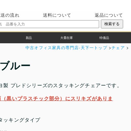
配送の流れ
送料について
返品について
新品
大量在庫
特価品
中古オフィス家具の専門店-天下一トップ
>
チェア
>
 ブルー
ヨ製 プレドシリーズのスタッキングチェアーです。
面（黒いプラスチック部分）にスリキズがありま
タッキングタイプ