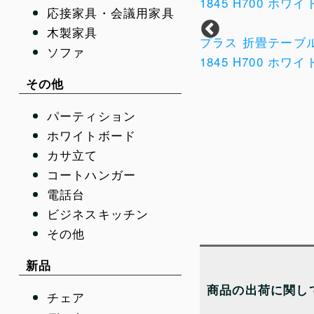
応接家具・会議用家具
木製家具
タプロジェ
プラス 折畳テーブ
ソファ
50
1845 H700 ホワイ
その他
パーティション
ホワイトボード
オカムラ アプションフリ
カサ立て
ー ミーティングテーブル
コートハンガー
700X700 H720 キャスタ
電話台
ー付
ビジネスキッチン
その他
新品
商品の出荷に関し
チェア