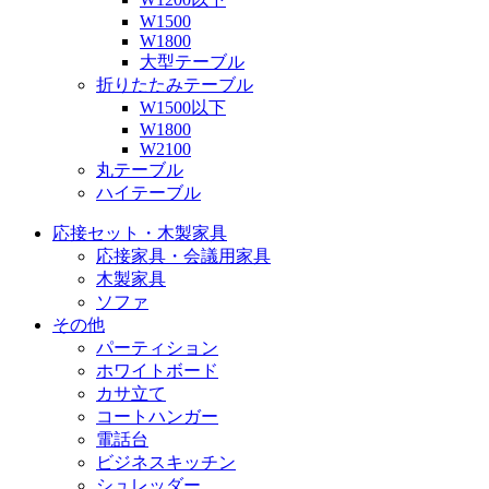
W1500
W1800
大型テーブル
折りたたみテーブル
W1500以下
W1800
W2100
丸テーブル
ハイテーブル
応接セット・木製家具
応接家具・会議用家具
木製家具
ソファ
その他
パーティション
ホワイトボード
カサ立て
コートハンガー
電話台
ビジネスキッチン
シュレッダー