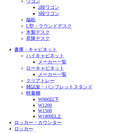
ワゴン
2段ワゴン
3段ワゴン
脇机
L型・ラウンドデスク
木製デスク
昇降デスク
書庫・キャビネット
ハイキャビネット
メーカー一覧
ローキャビネット
メーカー一覧
クリアトレー
雑誌架・パンフレットスタンド
軽量棚
W900以下
W1200
W1500
W1800以上
ロッカー・カウンター
ロッカー