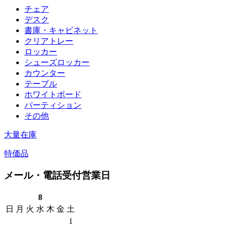
チェア
デスク
書庫・キャビネット
クリアトレー
ロッカー
シューズロッカー
カウンター
テーブル
ホワイトボード
パーティション
その他
大量在庫
特価品
メール・電話受付営業日
8
日
月
火
水
木
金
土
1