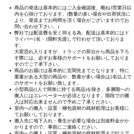
商品の発送は基本的にはご入金確認後、概ね3営業日以
内を心掛けております。(数量の多い場合や出荷状況に
より、発送までお時間を頂く場合がございますのでお
問い合わせ下さい。)
弊社では配送費を安く抑える為、配送は基本的にはド
ライバー1名・1階軒先渡しで行わせて頂いておりま
す。
大変恐れ入りますが、トラックの荷台から商品を下ろ
す際には、必ずお客様のサポートをお願いしておりま
すのでご了承下さい。
商品のお届けは基本的に玄関先までとなります。特に
重量がある大型の商品や、数量が多い場合は2名以上で
のサポートをお願い致します。
小型商品(1人で簡単に持てる商品)を除き、多層階への
搬入にはエレベーターが必須となります。階段での搬
入は対応出来ませんので予めご了承ください。
室内への搬入・設置・梱包資材の残材処理はお客様に
てお願いしております。
搬入先に地下入れ・養生が必要な場合は別途料金がか
かりますので、事前にご連絡ください。
室内への搬入・設置・梱包資材の残材処理まで行うア