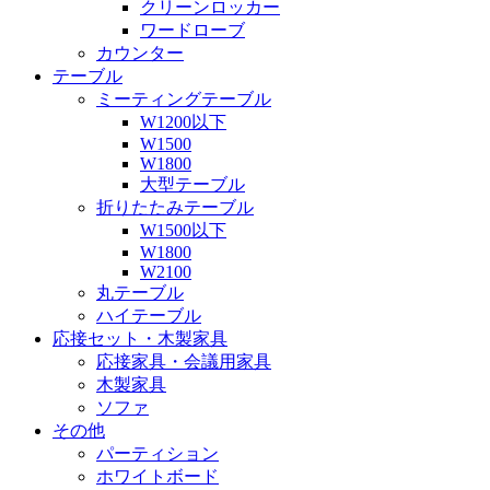
クリーンロッカー
ワードローブ
カウンター
テーブル
ミーティングテーブル
W1200以下
W1500
W1800
大型テーブル
折りたたみテーブル
W1500以下
W1800
W2100
丸テーブル
ハイテーブル
応接セット・木製家具
応接家具・会議用家具
木製家具
ソファ
その他
パーティション
ホワイトボード