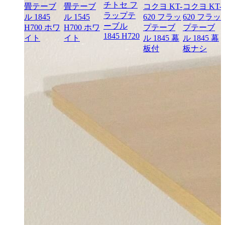
チトセ フ
畳テーブ
畳テーブ
コクヨ KT-
コクヨ KT-
ラップテ
ル 1845
ル 1545
620 フラッ
620 フラッ
ーブル
H700 ホワ
H700 ホワ
プテーブ
プテーブ
1845 H720
イト
イト
ル 1845 幕
ル 1845 幕
板付
板ナシ