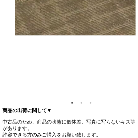
カムラ
プショ
フリー
ーティ
グテー
ル
X700
0 キャ
ター付
商品の出荷に関して
▼
中古品のため、商品の状態に個体差、写真に写らないキズ等
があります。
許容できる方のみご購入をお願い致します。