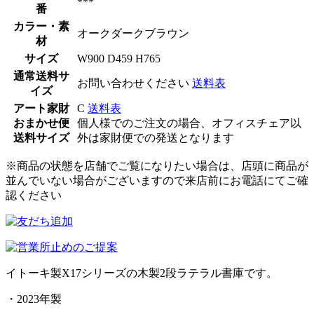
***
番
カラー・素
オークダークブラウン
材
サイズ
W900 D459 H765
通常送料サ
お問い合わせください
送料表
イズ
アート家財
C
送料表
おまかせ便
個人様でのご注文の場合、オフィスチェア以
送料サイズ
外は家財便での発送となります
※商品の状態を店舗でご覧になりたい場合は、店頭に商品が
並んでいない場合がございますので来店前にお電話にてご確
認ください
イトーキ製X17シリーズの木製2段ラテラル書庫です。
・2023年製