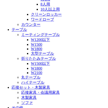
8人用
10人以上用
クリーンロッカー
ワードローブ
カウンター
テーブル
ミーティングテーブル
W1200以下
W1500
W1800
大型テーブル
折りたたみテーブル
W1500以下
W1800
W2100
丸テーブル
ハイテーブル
応接セット・木製家具
応接家具・会議用家具
木製家具
ソファ
その他