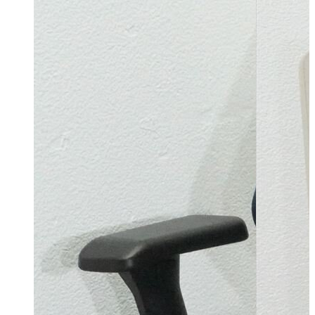
X700
0 キャ
ター付