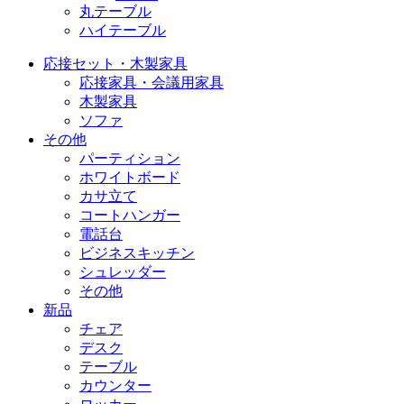
丸テーブル
ハイテーブル
応接セット・木製家具
応接家具・会議用家具
木製家具
ソファ
その他
パーティション
ホワイトボード
カサ立て
コートハンガー
電話台
ビジネスキッチン
シュレッダー
その他
新品
チェア
デスク
テーブル
カウンター