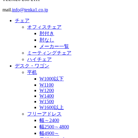
mail.
info@tenka1.co.jp
チェア
オフィスチェア
肘付き
肘なし
メーカー一覧
ミーティングチェア
ハイチェア
デスク・ワゴン
平机
W1000以下
W1100
W1200
W1400
W1500
W1600以上
フリーアドレス
幅～2400
幅2500～4800
幅4900～