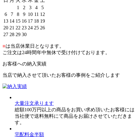
日
月
火
水
木
金
土
1
2
3
4
5
6
7
8
9
10
11
12
13
14
15
16
17
18
19
20
21
22
23
24
25
26
27
28
29
30
■
は当店休業日となります。
ご注文は24時間年中無休で受け付けております。
お客様への納入実績
当店で納入させて頂いたお客様の事例をご紹介します
大量注文承ります
総額100万円以上の商品をお買い求め頂いたお客様には
当社便で送料無料にて商品をお届けさせていただきま
す。
宅配料金半額