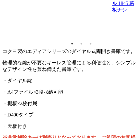
ル 1845 幕
板ナシ
コクヨ製のエディアシリーズのダイヤル式両開き書庫です。
物理的な鍵が不要な
キーレス管理
による利便性と、シンプル
な
デザイン性
を兼ね備えた書庫です。
・ダイヤル錠
・A4ファイル×3段収納可能
・棚板×2枚付属
・D400タイプ
・天板付き
※非常解除キーは別売りとなっております。ご希望のお客様