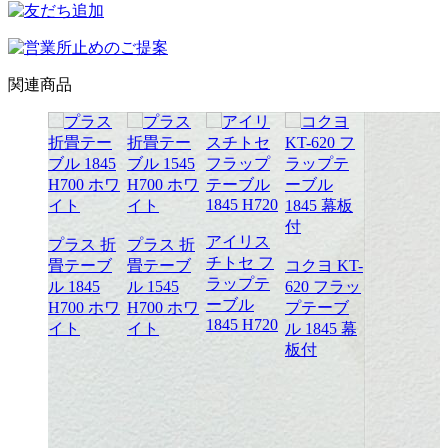
関連商品
アイリス
プラス 折
プラス 折
チトセ フ
畳テーブ
畳テーブ
コクヨ KT-
ラップテ
ル 1845
ル 1545
620 フラッ
ーブル
H700 ホワ
H700 ホワ
プテーブ
1845 H720
カムラ
イト
イト
ル 1845 幕
プショ
板付
フリー
ーティ
グテー
ル