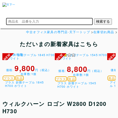
中古オフィス家具の専門店-天下一トップ
>
在庫切れ商品
>
ただいまの新着家具はこちら
9,800
8,800
価格:
円（税込）
価格
価格:
円（税込）
在庫数:1個
在庫数:1個
プラス
良品
美品
プラス
良品
プラス 折畳テーブル 1845
アイ
プラス 折畳テーブル 1545
H700 ホワイト
ル 18
H700 ホワイト
ウィルクハーン ロゴン W2800 D1200
H730