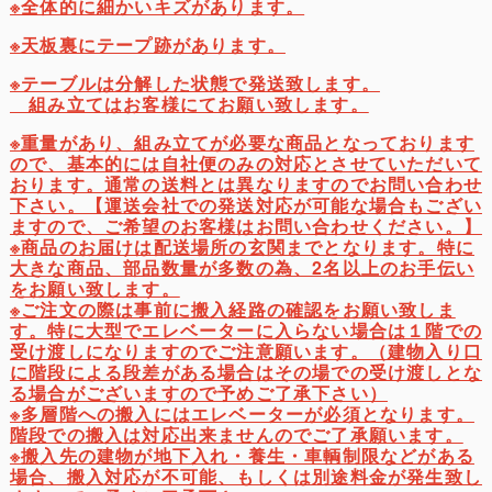
※全体的に細かいキズがあります。
※天板裏にテープ跡があります。
※テーブルは分解した状態で発送致します。
組み立てはお客様にてお願い致します。
※重量があり、組み立てが必要な商品となっております
ので、基本的には自社便のみの対応とさせていただいて
おります。通常の送料とは異なりますのでお問い合わせ
下さい。【運送会社での発送対応が可能な場合もござい
ますので、ご希望のお客様はお問い合わせください。】
※商品のお届けは配送場所の玄関までとなります。特に
大きな商品、部品数量が多数の為、2名以上のお手伝い
をお願い致します。
※ご注文の際は事前に搬入経路の確認をお願い致しま
す。特に大型でエレベーターに入らない場合は１階での
受け渡しになりますのでご注意願います。（建物入り口
に階段による段差がある場合はその場での受け渡しとな
る場合がございますので予めご了承下さい）
※多層階への搬入にはエレベーターが必須となります。
階段での搬入は対応出来ませんのでご了承願います。
※搬入先の建物が地下入れ・養生・車輌制限などがある
場合、搬入対応が不可能、もしくは別途料金が発生致し