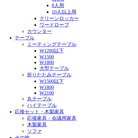
8人用
10人以上用
クリーンロッカー
ワードローブ
カウンター
テーブル
ミーティングテーブル
W1200以下
W1500
W1800
大型テーブル
折りたたみテーブル
W1500以下
W1800
W2100
丸テーブル
ハイテーブル
応接セット・木製家具
応接家具・会議用家具
木製家具
ソファ
その他