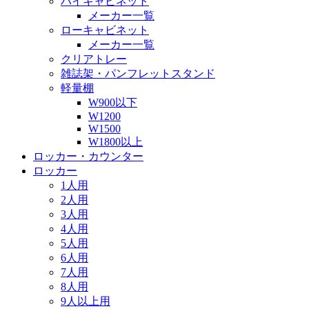
ハイキャビネット
メーカー一覧
ローキャビネット
メーカー一覧
クリアトレー
雑誌架・パンフレットスタンド
軽量棚
W900以下
W1200
W1500
W1800以上
ロッカー・カウンター
ロッカー
1人用
2人用
3人用
4人用
5人用
6人用
7人用
8人用
9人以上用