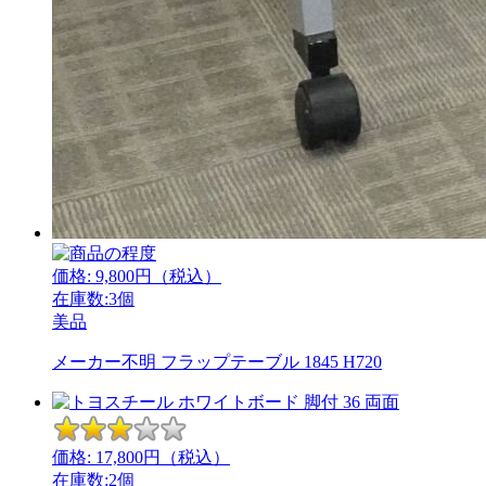
価格:
9,800
円（税込）
在庫数:3個
美品
メーカー不明 フラップテーブル 1845 H720
価格:
17,800
円（税込）
在庫数:2個