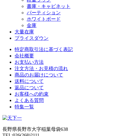
書庫・キャビネット
パーティション
ホワイトボード
金庫
大量在庫
プライスダウン
特定商取引法に基づく表記
会社概要
お支払い方法
注文方法・お見積の流れ
商品のお届けについて
送料について
返品について
お客様への約束
よくある質問
特集一覧
長野県長野市大字稲葉母袋638
TEL:026(268)2111