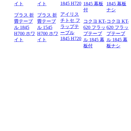
アイリス
プラス 折
プラス 折
チトセ フ
畳テーブ
畳テーブ
コクヨ KT-
コクヨ KT-
ラップテ
ル 1845
ル 1545
620 フラッ
620 フラッ
ーブル
H700 ホワ
H700 ホワ
プテーブ
プテーブ
1845 H720
カムラ
イト
イト
ル 1845 幕
ル 1845 幕
プショ
板付
板ナシ
フリー
ーティ
グテー
ル
X700
0 キャ
ター付