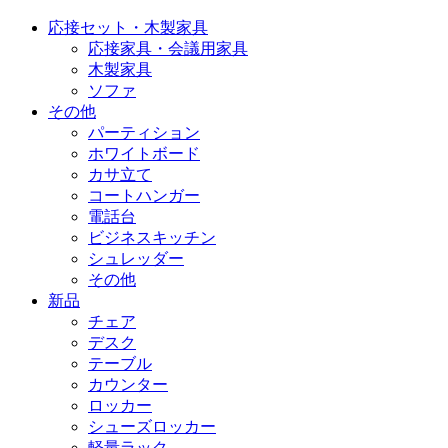
応接セット・木製家具
応接家具・会議用家具
木製家具
ソファ
その他
パーティション
ホワイトボード
カサ立て
コートハンガー
電話台
ビジネスキッチン
シュレッダー
その他
新品
チェア
デスク
テーブル
カウンター
ロッカー
シューズロッカー
軽量ラック