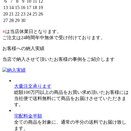
6
7
8
9
10
11
12
13
14
15
16
17
18
19
20
21
22
23
24
25
26
27
28
29
30
■
は当店休業日となります。
ご注文は24時間年中無休で受け付けております。
お客様への納入実績
当店で納入させて頂いたお客様の事例をご紹介します
大量注文承ります
総額100万円以上の商品をお買い求め頂いたお客様には
当社便で送料無料にて商品をお届けさせていただきま
す。
宅配料金半額
全ての商品を対象に、通常の半分の送料でお届け致し
ます。