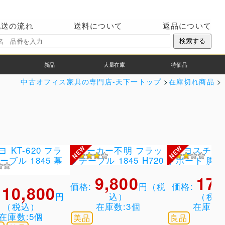
配送の流れ
送料について
返品について
新品
大量在庫
特価品
中古オフィス家具の専門店-天下一トップ
>
在庫切れ商品
>
9,800
17,
価格:
円（税
価格:
10,800
:
円
込）
（税込
（税込）
在庫数:3個
在庫数:
在庫数:5個
美品
良品