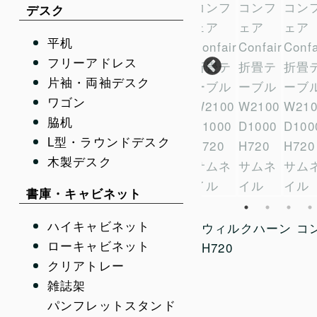
デスク
平机
フリーアドレス
片袖・両袖デスク
ワゴン
オカム
脇机
ポータ
L型・ラウンドデスク
可動肘
木製デスク
ンガー
書庫・キャビネット
ダーク
ーン 
ハイキャビネット
ウィルクハーン コンフェ
品
ローキャビネット
H720
クリアトレー
雑誌架
パンフレットスタンド