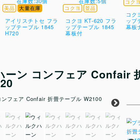
在庫数:30個
在庫数:5個
コク
美品
大量在庫
コクヨ
並品
コクヨ
アイリスチトセ フラ
コクヨ KT-620 フラ
ップテ
ップテーブル 1845
ップテーブル 1845
幕板
H720
幕板付
ーン コンフェア Confair 
720