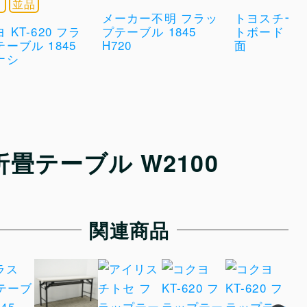
ヨ
並品
メーカー不明 フラッ
トヨスチール
 KT-620 フラ
プテーブル 1845
トボード 脚付
ーブル 1845
H720
面
ナシ
折畳テーブル W2100
関連商品