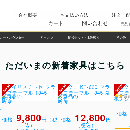
会社概要
お支払い方法
注文・
カート
問い合わせ
カー・カウンター
テーブル
応接セット・木製家具
その他
ただいまの新着家具はこちら
税
価格
9,800
12,800
価格:
円（税
価格:
円
込）
（税込）