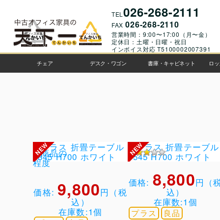
026-268-2111
TEL
026-268-2110
FAX
営業時間：9:00〜17:00（月〜金）
定休日：土曜・日曜・祝日
インボイス対応 T5100002007391
チェア
デスク・ワゴン
書庫・キャビネット
ロッ
8,800
価格:
円（
9,800
価格:
円（税
込）
込）
在庫数:1個
在庫数:1個
プラス
良品