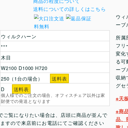
商品の程度について
送料についての詳しくはこちら
ウィ
ーブ
ウィルクハーン
所属
フリ
***
変化
木目
る可
W2100 D1000 H720
ーブ
収納
250（1台の場合）
送料表
グセ
D
送料表
個人様でのご注文の場合、オフィスチェア以外は家
※天
財便での発送となります
※商
でご覧になりたい場合は、店頭に商品が並んで
品、
いますので来店前にお電話にてご確認ください
致し