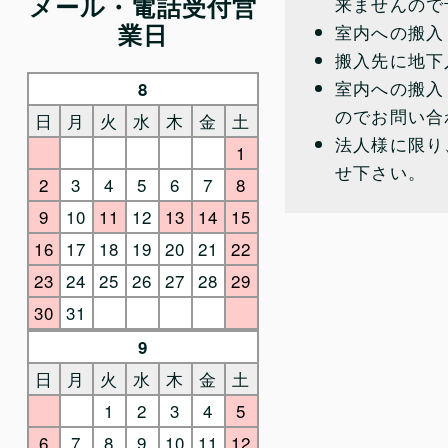
メール・電話受付営
来ませんので
業日
室内への搬入
搬入先に地下
室内への搬入
8
のでお問い合
日
月
火
水
木
金
土
法人様に限り
1
せ下さい。
2
3
4
5
6
7
8
9
10
11
12
13
14
15
16
17
18
19
20
21
22
23
24
25
26
27
28
29
30
31
9
日
月
火
水
木
金
土
1
2
3
4
5
6
7
8
9
10
11
12