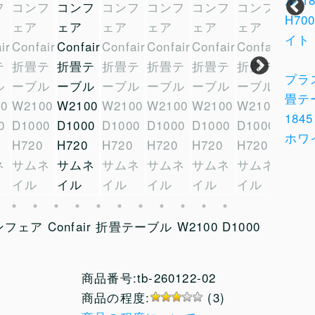
エプソン
オカムラ
データプロ
プラ
パート ミ
ジェクター
畳テ
ラ
ーティング
EB-G5950
1845
ム
チェアー
オカムラ
ホワ
 ハ
イトーキ
セージ
アプション
付
フリップフ
フリー ミ
グリ
ラップ 可
ーティング
特価
動肘 ハイ
テーブル
ア Confair 折畳テーブル W2100 D1000
バック ハ
700X700
ンガー付
H720 キャ
ネイビーブ
スター付
商品番号:tb-260122-02
ルー 特価
商品の程度:
(3)
品