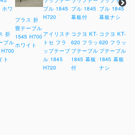
プラス 折
畳テーブル
ス 折
アイリスチ
コクヨ KT-
コクヨ KT-
メ
1545 H700
ーブル
トセ フラ
620 フラッ
620 フラッ
明
ホワイト
 H700
ップテーブ
プテーブル
プテーブル
プ
イト
ル 1845
1845 幕板
1845 幕板
18
H720
付
ナシ