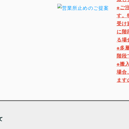
※ご
す。
受け
に階
る場
※多
階段
※搬
場合
ます
て