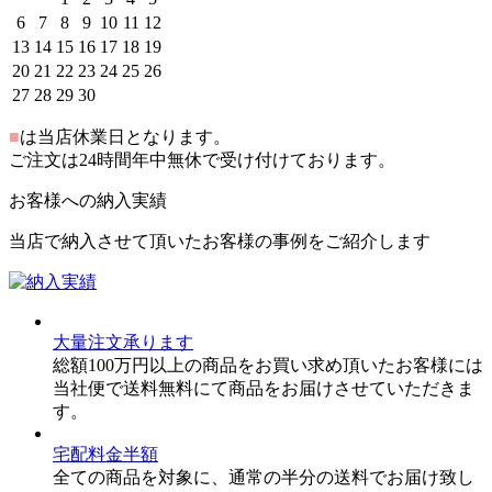
6
7
8
9
10
11
12
13
14
15
16
17
18
19
20
21
22
23
24
25
26
27
28
29
30
■
は当店休業日となります。
ご注文は24時間年中無休で受け付けております。
お客様への納入実績
当店で納入させて頂いたお客様の事例をご紹介します
大量注文承ります
総額100万円以上の商品をお買い求め頂いたお客様には
当社便で送料無料にて商品をお届けさせていただきま
す。
宅配料金半額
全ての商品を対象に、通常の半分の送料でお届け致し