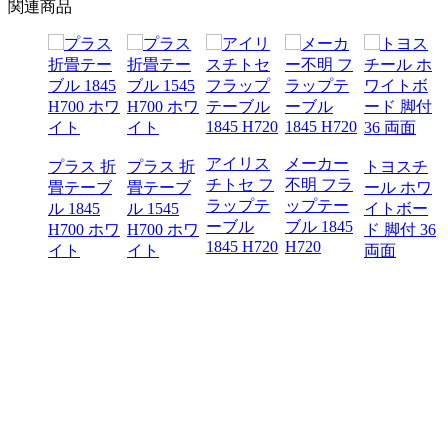
関連商品
アイリス
メーカー
プラス 折
プラス 折
トヨスチ
トーキ
チトセ フ
不明 フラ
畳テーブ
畳テーブ
ール ホワ
ワイト
ラップテ
ップテー
ル 1845
ル 1545
イトボー
ード
ーブル
ブル 1845
H700 ホワ
H700 ホワ
ド 脚付 36
00
1845 H720
H720
イト
イト
両面
0 特価