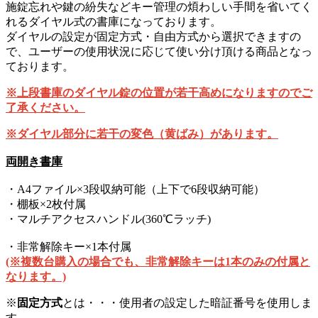
施錠忘れや鍵の紛失などキー管理の煩わしい手間を省いてく
れるダイヤル式の書庫になっております。
ダイヤルの設定が固定方式・自由方式から選択できますの
で、ユーザーの使用状況に応じて使い分け頂ける商品となっ
ております。
※上段書庫のダイヤル錠の位置が若干高めになりますのでご
了承ください。
※ダイヤル部分に若干の変色（黄ばみ）があります。
両開き書庫
・A4ファイル×3段収納可能（上下で6段収納可能）
・棚板×2枚付属
・マルチアクセスハンドル(360℃ラッチ)
・非常解除キー×1本付属
(※複数台購入の場合でも、非常解除キーは1本のみの付属と
なります。)
※
固定方式
とは・・・使用者の設定した暗証番号を使用しま
す。