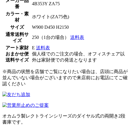
メーカー品
4B353Y ZA75
番
カラー・素
ホワイト(ZA75色)
材
サイズ
W900 D450 H2150
通常送料サ
250（1台の場合）
送料表
イズ
アート家財
E
送料表
おまかせ便
個人様でのご注文の場合、オフィスチェア以
送料サイズ
外は家財便での発送となります
※商品の状態を店舗でご覧になりたい場合は、店頭に商品が
並んでいない場合がございますので来店前にお電話にてご確
認ください
オカムラ製レクトラインシリーズのダイヤル式の両開き2段
書庫です。