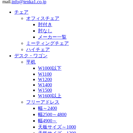
mail.
info@tenka1.co.jp
チェア
オフィスチェア
肘付き
肘なし
メーカー一覧
ミーティングチェア
ハイチェア
デスク・ワゴン
平机
W1000以下
W1100
W1200
W1400
W1500
W1600以上
フリーアドレス
幅～2400
幅2500～4800
幅4900～
天板サイズ～1000