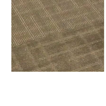
カムラ
プショ
フリー
ーティ
グテー
ル