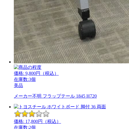
価格:
9,800
円（税込）
在庫数:3個
美品
メーカー不明 フラップテール 1845 H720
価格:
17,800
円（税込）
在庫数:2個