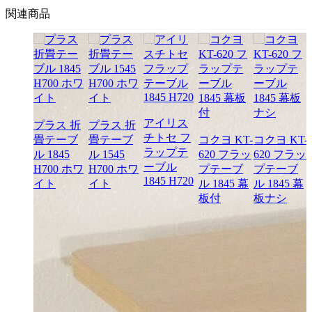
関連商品
アイリス
プラス 折
プラス 折
チトセ フ
畳テーブ
畳テーブ
コクヨ KT-
コクヨ KT-
ラップテ
ル 1845
ル 1545
620 フラッ
620 フラッ
ーブル
H700 ホワ
H700 ホワ
プテーブ
プテーブ
1845 H720
イト
イト
ル 1845 幕
ル 1845 幕
板付
板ナシ