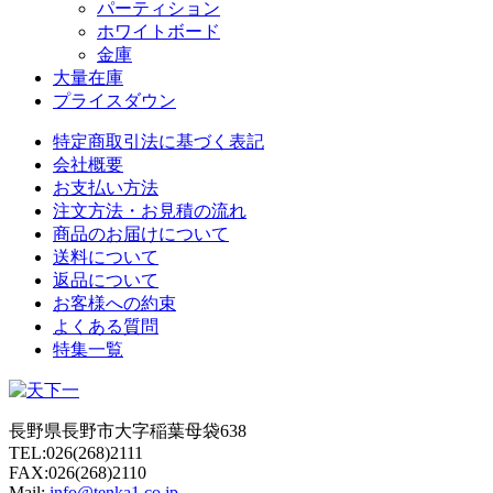
パーティション
ホワイトボード
金庫
大量在庫
プライスダウン
特定商取引法に基づく表記
会社概要
お支払い方法
注文方法・お見積の流れ
商品のお届けについて
送料について
返品について
お客様への約束
よくある質問
特集一覧
長野県長野市大字稲葉母袋638
TEL:026(268)2111
FAX:026(268)2110
Mail:
info@tenka1.co.jp