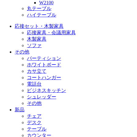
W2100
丸テーブル
ハイテーブル
応接セット・木製家具
応接家具・会議用家具
木製家具
ソファ
その他
パーティション
ホワイトボード
カサ立て
コートハンガー
電話台
ビジネスキッチン
シュレッダー
その他
新品
チェア
デスク
テーブル
カウンター