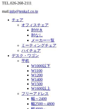
TEL.
026-268-2111
mail.
info@tenka1.co.jp
チェア
オフィスチェア
肘付き
肘なし
メーカー一覧
ミーティングチェア
ハイチェア
デスク・ワゴン
平机
W1000以下
W1100
W1200
W1400
W1500
W1600以上
フリーアドレス
幅～2400
幅2500～4800
幅4900～