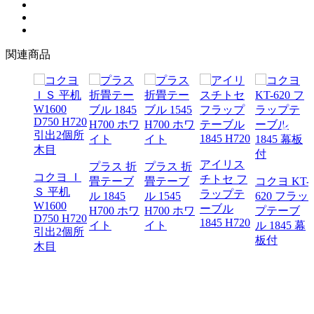
関連商品
プソン
アイリス
プラス 折
プラス 折
コクヨ Ｉ
ータプ
チトセ フ
畳テーブ
畳テーブ
コクヨ KT-
Ｓ 平机
ジェク
ラップテ
ル 1845
ル 1545
620 フラッ
W1600
EB-
ーブル
H700 ホワ
H700 ホワ
プテーブ
D750 H720
50
1845 H720
イト
イト
ル 1845 幕
引出2個所
板付
木目