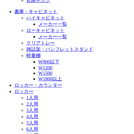
昇降デスク
書庫・キャビネット
ハイキャビネット
メーカー一覧
ローキャビネット
メーカー一覧
クリアトレー
雑誌架・パンフレットスタンド
軽量棚
W900以下
W1200
W1500
W1800以上
ロッカー・カウンター
ロッカー
1人用
2人用
3人用
4人用
5人用
6人用