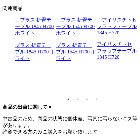
関連商品
アイリスチトセ
プラス 折畳テー
プラス 折畳テー
フラップテーブル
ブル 1845 H700 ホ
ブル 1545 H700 ホ
1845 H720
アプシ
ワイト
ワイト
 ミー
ーブル
720 キ
商品の出荷に関して
▼
中古品のため、商品の状態に個体差、写真に写らないキズ等
があります。
許容できる方のみご購入をお願い致します。