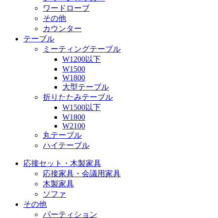
ワードローブ
その他
カウンター
テーブル
ミーティングテーブル
W1200以下
W1500
W1800
大型テーブル
折りたたみテーブル
W1500以下
W1800
W2100
丸テーブル
ハイテーブル
応接セット・木製家具
応接家具・会議用家具
木製家具
ソファ
その他
パーティション