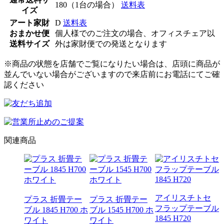
180（1台の場合）
送料表
イズ
アート家財
D
送料表
おまかせ便
個人様でのご注文の場合、オフィスチェア以
送料サイズ
外は家財便での発送となります
※商品の状態を店舗でご覧になりたい場合は、店頭に商品が
並んでいない場合がございますので来店前にお電話にてご確
認ください
関連商品
アイリスチトセ
プラス 折畳テー
プラス 折畳テー
フラップテーブル
ブル 1845 H700 ホ
ブル 1545 H700 ホ
1845 H720
アプシ
ワイト
ワイト