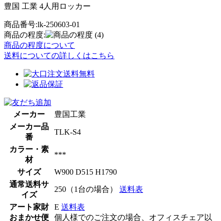
豊国 工業 4人用ロッカー
商品番号:lk-250603-01
商品の程度:
(4)
商品の程度について
送料についての詳しくはこちら
メーカー
豊国工業
メーカー品
TLK-S4
番
カラー・素
***
材
サイズ
W900 D515 H1790
通常送料サ
250（1台の場合）
送料表
イズ
アート家財
E
送料表
おまかせ便
個人様でのご注文の場合、オフィスチェア以