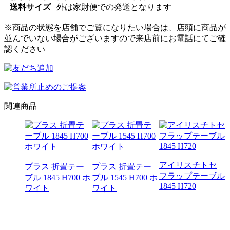
送料サイズ
外は家財便での発送となります
※商品の状態を店舗でご覧になりたい場合は、店頭に商品が
並んでいない場合がございますので来店前にお電話にてご確
認ください
関連商品
アイリスチトセ
プラス 折畳テー
プラス 折畳テー
フラップテーブル
ブル 1845 H700 ホ
ブル 1545 H700 ホ
1845 H720
アプシ
ワイト
ワイト
 ミー
ーブル
720 キ