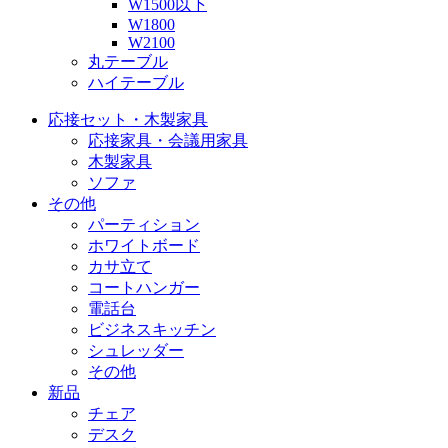
W1500以下
W1800
W2100
丸テーブル
ハイテーブル
応接セット・木製家具
応接家具・会議用家具
木製家具
ソファ
その他
パーティション
ホワイトボード
カサ立て
コートハンガー
電話台
ビジネスキッチン
シュレッダー
その他
新品
チェア
デスク