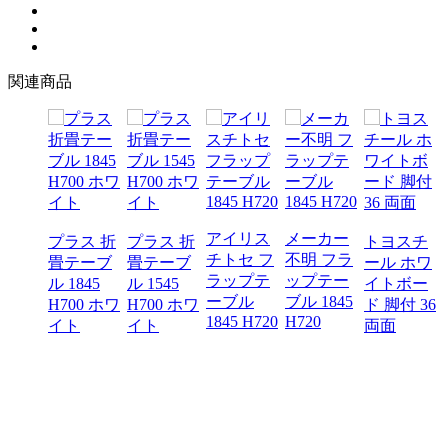
関連商品
アイリス
メーカー
プラス 折
プラス 折
トヨスチ
トーキ
チトセ フ
不明 フラ
畳テーブ
畳テーブ
ール ホワ
ワイト
ラップテ
ップテー
ル 1845
ル 1545
イトボー
ード
ーブル
ブル 1845
H700 ホワ
H700 ホワ
ド 脚付 36
00
1845 H720
H720
イト
イト
両面
0 特価