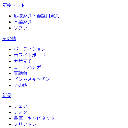
応接セット
応接家具・会議用家具
木製家具
ソファ
その他
パーティション
ホワイトボード
カサ立て
コートハンガー
電話台
ビジネスキッチン
その他
新品
チェア
デスク
書庫・キャビネット
クリアトレー