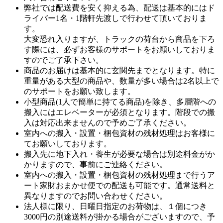
弊社では配送費を安く抑える為、配送は基本的にはド
ライバー1名・1階軒先渡しで行わせて頂いておりま
す。
大変恐れ入りますが、トラックの荷台から商品を下ろ
す際には、必ずお客様のサポートをお願いしておりま
すのでご了承下さい。
商品のお届けは基本的に玄関先までとなります。特に
重量がある大型の商品や、数量が多い場合は2名以上で
のサポートをお願い致します。
小型商品(1人で簡単に持てる商品)を除き、多層階への
搬入にはエレベーターが必須となります。階段での搬
入は対応出来ませんので予めご了承ください。
室内への搬入・設置・梱包資材の残材処理はお客様に
てお願いしております。
搬入先に地下入れ・養生が必要な場合は別途料金がか
かりますので、事前にご連絡ください。
室内への搬入・設置・梱包資材の残材処理まで行うア
ート家財おまかせ便での配送も可能です。通常送料と
異なりますのでお問い合わせください。
法人様に限り、日曜日指定のお荷物は、１個につき
3000円の別途送料が掛かる場合がございますので、予