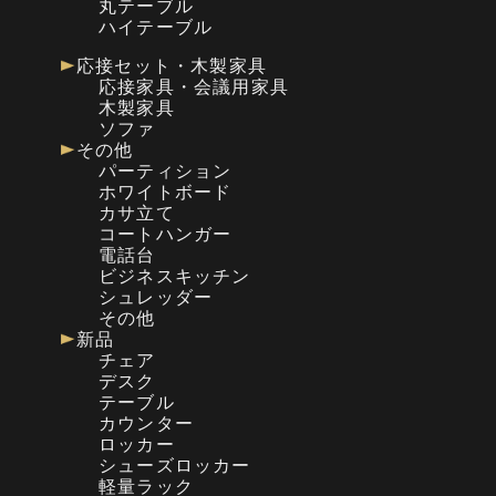
丸テーブル
ハイテーブル
応接セット・木製家具
応接家具・会議用家具
木製家具
ソファ
その他
パーティション
ホワイトボード
カサ立て
コートハンガー
電話台
ビジネスキッチン
シュレッダー
その他
新品
チェア
デスク
テーブル
カウンター
ロッカー
シューズロッカー
軽量ラック