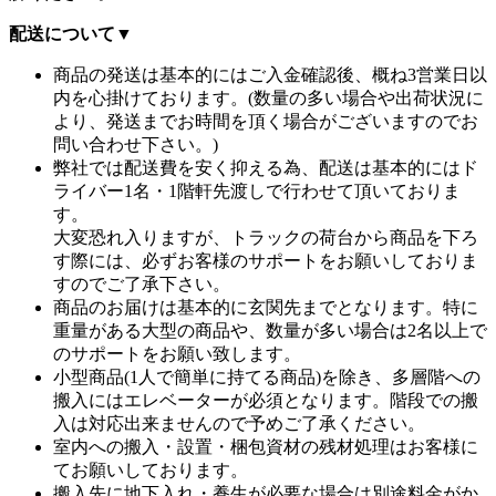
配送について
▼
商品の発送は基本的にはご入金確認後、概ね3営業日以
内を心掛けております。(数量の多い場合や出荷状況に
より、発送までお時間を頂く場合がございますのでお
問い合わせ下さい。)
弊社では配送費を安く抑える為、配送は基本的にはド
ライバー1名・1階軒先渡しで行わせて頂いておりま
す。
大変恐れ入りますが、トラックの荷台から商品を下ろ
す際には、必ずお客様のサポートをお願いしておりま
すのでご了承下さい。
商品のお届けは基本的に玄関先までとなります。特に
重量がある大型の商品や、数量が多い場合は2名以上で
のサポートをお願い致します。
小型商品(1人で簡単に持てる商品)を除き、多層階への
搬入にはエレベーターが必須となります。階段での搬
入は対応出来ませんので予めご了承ください。
室内への搬入・設置・梱包資材の残材処理はお客様に
てお願いしております。
搬入先に地下入れ・養生が必要な場合は別途料金がか