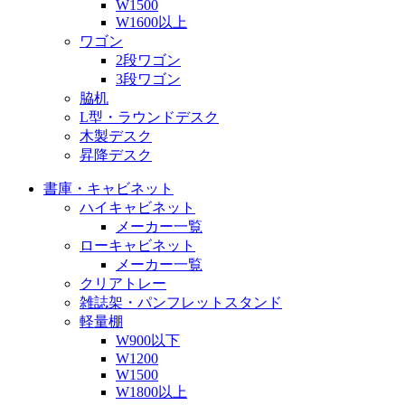
W1500
W1600以上
ワゴン
2段ワゴン
3段ワゴン
脇机
L型・ラウンドデスク
木製デスク
昇降デスク
書庫・キャビネット
ハイキャビネット
メーカー一覧
ローキャビネット
メーカー一覧
クリアトレー
雑誌架・パンフレットスタンド
軽量棚
W900以下
W1200
W1500
W1800以上