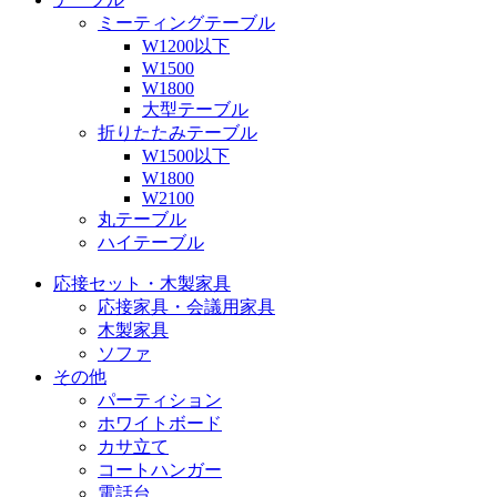
ミーティングテーブル
W1200以下
W1500
W1800
大型テーブル
折りたたみテーブル
W1500以下
W1800
W2100
丸テーブル
ハイテーブル
応接セット・木製家具
応接家具・会議用家具
木製家具
ソファ
その他
パーティション
ホワイトボード
カサ立て
コートハンガー
電話台