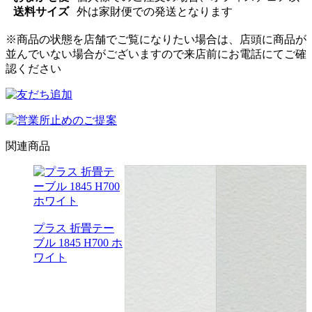
送料サイズ
外は家財便での発送となります
※商品の状態を店舗でご覧になりたい場合は、店頭に商品が
並んでいない場合がございますので来店前にお電話にてご確
認ください
関連商品
プラス 折畳テー
ブル 1845 H700 ホ
アプシ
ワイト
 ミー
ーブル
720 キ