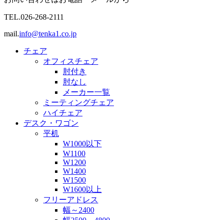
TEL.
026-268-2111
mail.
info@tenka1.co.jp
チェア
オフィスチェア
肘付き
肘なし
メーカー一覧
ミーティングチェア
ハイチェア
デスク・ワゴン
平机
W1000以下
W1100
W1200
W1400
W1500
W1600以上
フリーアドレス
幅～2400