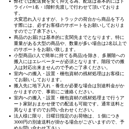
弊社では配送費を安く抑える為、配送は基本的にはド
ライバー1名・1階軒先渡しで行わせて頂いておりま
す。
大変恐れ入りますが、トラックの荷台から商品を下ろ
す際には、必ずお客様のサポートをお願いしておりま
すのでご了承下さい。
商品のお届けは基本的に玄関先までとなります。特に
重量がある大型の商品や、数量が多い場合は2名以上で
のサポートをお願い致します。
小型商品(1人で簡単に持てる商品)を除き、多層階への
搬入にはエレベーターが必須となります。階段での搬
入は対応出来ませんので予めご了承ください。
室内への搬入・設置・梱包資材の残材処理はお客様に
てお願いしております。
搬入先に地下入れ・養生が必要な場合は別途料金がか
かりますので、事前にご連絡ください。
室内への搬入・設置・梱包資材の残材処理まで行うア
ート家財おまかせ便での配送も可能です。通常送料と
異なりますのでお問い合わせください。
法人様に限り、日曜日指定のお荷物は、１個につき
3000円の別途送料が掛かる場合がございますので、予
めお問い合わせ下さい。