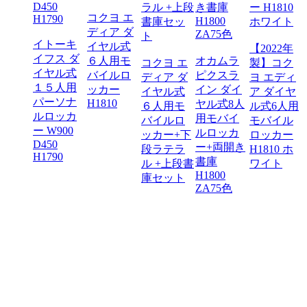
コクヨ エ
ディア ダ
トーキ
イトーキ
イヤル式
【2022年
 ダイ
イフス ダ
６人用モ
オカムラ
コクヨ エ
製】コク
式6人
イヤル式
バイルロ
ピクスラ
ディア ダ
ヨ エディ
パーソ
１５人用
ッカー
イン ダイ
イヤル式
ア ダイヤ
ルロッ
パーソナ
H1810
ヤル式8人
６人用モ
ル式6人用
 W900
ルロッカ
用モバイ
バイルロ
モバイル
5
ー W900
ルロッカ
ッカー+下
ロッカー
00 W9
D450
ー+両開き
段ラテラ
H1810 ホ
H1790
書庫
ル +上段書
ワイト
H1800
庫セット
ZA75色