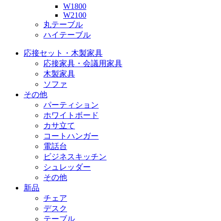
W1800
W2100
丸テーブル
ハイテーブル
応接セット・木製家具
応接家具・会議用家具
木製家具
ソファ
その他
パーティション
ホワイトボード
カサ立て
コートハンガー
電話台
ビジネスキッチン
シュレッダー
その他
新品
チェア
デスク
テーブル