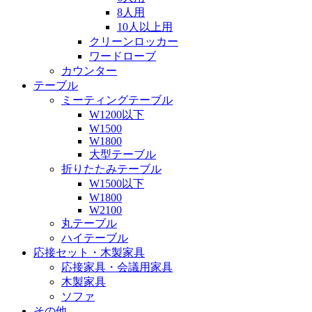
8人用
10人以上用
クリーンロッカー
ワードローブ
カウンター
テーブル
ミーティングテーブル
W1200以下
W1500
W1800
大型テーブル
折りたたみテーブル
W1500以下
W1800
W2100
丸テーブル
ハイテーブル
応接セット・木製家具
応接家具・会議用家具
木製家具
ソファ
その他