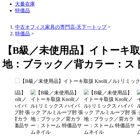
大量在庫
特価品
中古オフィス家具の専門店-天下一トップ
>
特価品
>
【B級／未使用品】イトーキ取扱 
地：ブラック／背カラー：スト