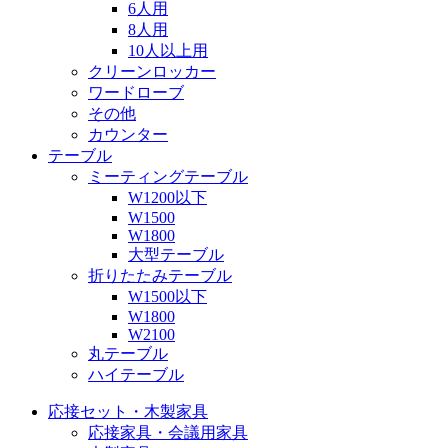
6人用
8人用
10人以上用
クリーンロッカー
ワードローブ
その他
カウンター
テーブル
ミーティングテーブル
W1200以下
W1500
W1800
大型テーブル
折りたたみテーブル
W1500以下
W1800
W2100
丸テーブル
ハイテーブル
応接セット・木製家具
応接家具・会議用家具