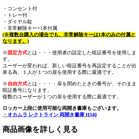
・コンセント付
・トレー付
・ダイヤル錠
・非常解除キー×1本付属
(※複数台購入の場合でも、非常解除キーは1本のみの付属と
なります。)
※
固定方式
とは・・・使用者の設定した暗証番号を使用しま
す。
ユーザーが変われば、新しい暗証番号を再設定することが出
来る為、１人が１つの扉を使用する際に最適です。
※
自由方式
とは・・・：扉を閉めたときの番号が、そのまま
暗証番号になります。
複数のユーザーが１つの扉を使用する際に最適です。
ロッカー上段に使用可能な両開き書庫もございます。
・
オカムラ レクトライン 両開き書庫 H340
商品画像を詳しく見る