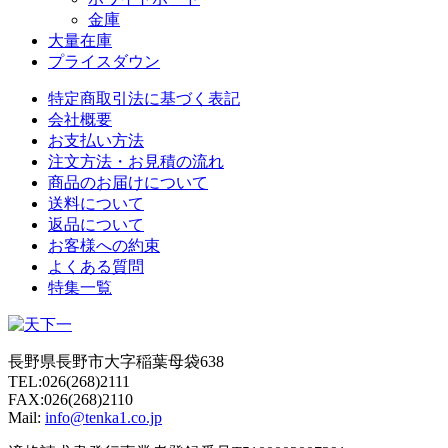
金庫
大量在庫
プライスダウン
特定商取引法に基づく表記
会社概要
お支払い方法
注文方法・お見積の流れ
商品のお届けについて
送料について
返品について
お客様への約束
よくある質問
特集一覧
長野県長野市大字稲葉母袋638
TEL:026(268)2111
FAX:026(268)2110
Mail:
info@tenka1.co.jp