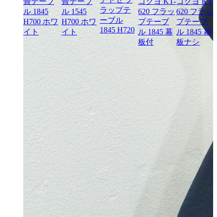
畳テーブ
畳テーブ
コクヨ KT-
コクヨ KT-
ラップテ
ル 1845
ル 1545
620 フラッ
620 フラッ
ーブル
H700 ホワ
H700 ホワ
プテーブ
プテーブ
1845 H720
カムラ
イト
イト
ル 1845 幕
ル 1845 幕
プショ
板付
板ナシ
フリー
ーティ
グテー
ル
X700
0 キャ
ター付