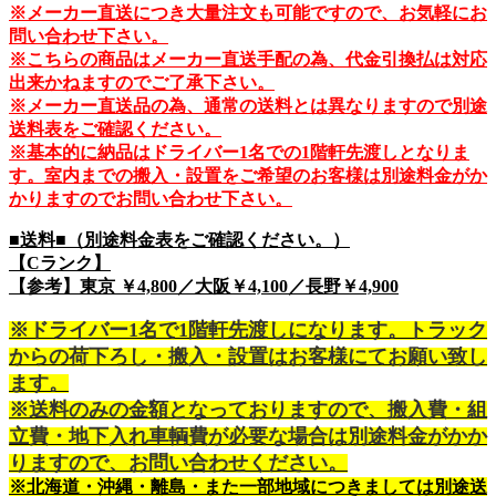
※メーカー直送につき大量注文も可能ですので、お気軽にお
問い合わせ下さい。
※こちらの商品はメーカー直送手配の為、代金引換払は対応
出来かねますのでご了承下さい。
※メーカー直送品の為、通常の送料とは異なりますので別途
送料表をご確認ください。
※基本的に納品はドライバー1名での1階軒先渡しとなりま
す。室内までの搬入・設置をご希望のお客様は別途料金がか
かりますのでお問い合わせ下さい。
■送料■（別途料金表をご確認ください。）
【Cランク】
【参考】東京 ￥4,800／大阪￥4,100／長野￥4,900
※ドライバー1名で1階軒先渡しになります。トラック
からの荷下ろし・搬入・設置はお客様にてお願い致し
ます。
※送料のみの金額となっておりますので、搬入費・組
立費・地下入れ車輌費が必要な場合は別途料金がかか
りますので、お問い合わせください。
※北海道・沖縄・離島・また一部地域につきましては別途送