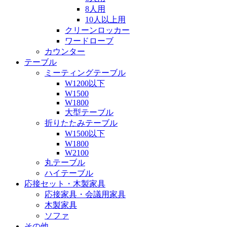
8人用
10人以上用
クリーンロッカー
ワードローブ
カウンター
テーブル
ミーティングテーブル
W1200以下
W1500
W1800
大型テーブル
折りたたみテーブル
W1500以下
W1800
W2100
丸テーブル
ハイテーブル
応接セット・木製家具
応接家具・会議用家具
木製家具
ソファ
その他