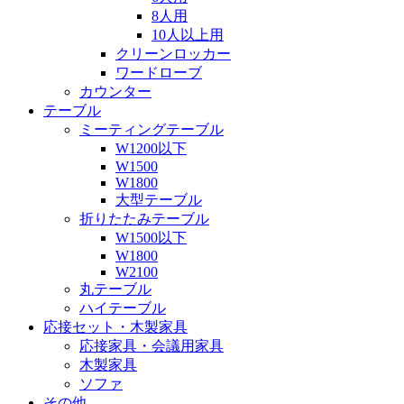
8人用
10人以上用
クリーンロッカー
ワードローブ
カウンター
テーブル
ミーティングテーブル
W1200以下
W1500
W1800
大型テーブル
折りたたみテーブル
W1500以下
W1800
W2100
丸テーブル
ハイテーブル
応接セット・木製家具
応接家具・会議用家具
木製家具
ソファ
その他