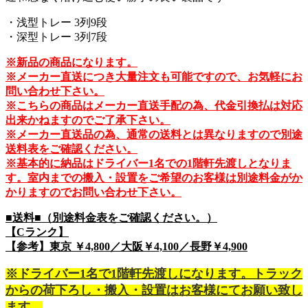
・浅型トレー 3列9段
・深型トレー 3列7段
※新品の商品になります。
※メーカー直送につき大量注文も可能ですので、お気軽にお
問い合わせ下さい。
※こちらの商品はメーカー直送手配の為、代金引換払は対応
出来かねますのでご了承下さい。
※メーカー直送品の為、通常の送料とは異なりますので別途
送料表をご確認ください。
※基本的に納品はドライバー1名での1階軒先渡しとなりま
す。室内までの搬入・設置をご希望のお客様は別途料金がか
かりますのでお問い合わせ下さい。
■送料■（別途料金表をご確認ください。）
【Cランク】
【参考】東京 ￥4,800／大阪￥4,100／長野￥4,900
※ドライバー1名で1階軒先渡しになります。トラック
からの荷下ろし・搬入・設置はお客様にてお願い致し
ます。