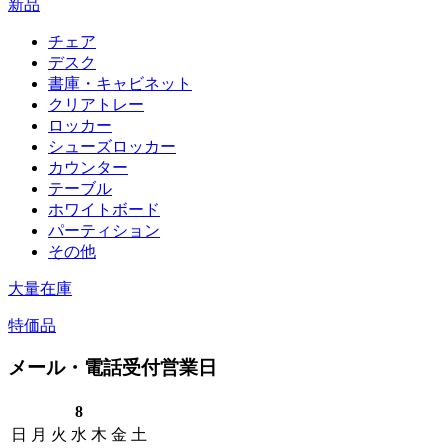
新品
チェア
デスク
書庫・キャビネット
クリアトレー
ロッカー
シューズロッカー
カウンター
テーブル
ホワイトボード
パーティション
その他
大量在庫
特価品
メール・電話受付営業日
8
日
月
火
水
木
金
土