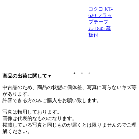
カムラ
コクヨ KT-
プショ
620 フラッ
フリー
プテーブ
ーティ
ル 1845 幕
グテー
板付
ル
X700
0 キャ
ター付
商品の出荷に関して
▼
中古品のため、商品の状態に個体差、写真に写らないキズ等
があります。
許容できる方のみご購入をお願い致します。
写真は転用しております。
画像は代表的なものになります。
掲載している写真と同じものが届くとは限りませんのでご理
解ください。