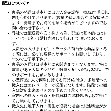
配送について
▼
商品の発送は基本的にはご入金確認後、概ね3営業日以
内を心掛けております。(数量の多い場合や出荷状況に
より、発送までお時間を頂く場合がございますのでお
問い合わせ下さい。)
弊社では配送費を安く抑える為、配送は基本的にはド
ライバー1名・1階軒先渡しで行わせて頂いておりま
す。
大変恐れ入りますが、トラックの荷台から商品を下ろ
す際には、必ずお客様のサポートをお願いしておりま
すのでご了承下さい。
商品のお届けは基本的に玄関先までとなります。特に
重量がある大型の商品や、数量が多い場合は2名以上で
のサポートをお願い致します。
小型商品(1人で簡単に持てる商品)を除き、多層階への
搬入にはエレベーターが必須となります。階段での搬
入は対応出来ませんので予めご了承ください。
室内への搬入・設置・梱包資材の残材処理はお客様に
てお願いしております。
搬入先に地下入れ・養生が必要な場合は別途料金がか