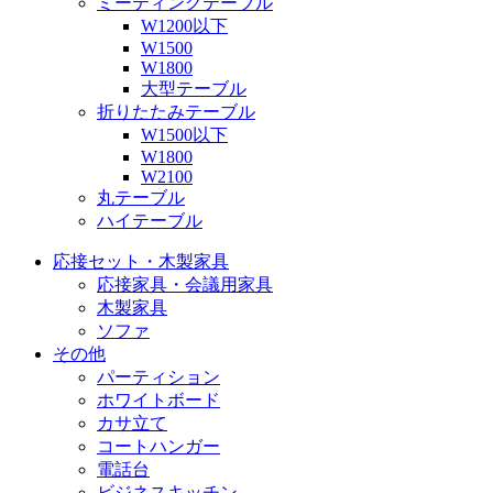
ミーティングテーブル
W1200以下
W1500
W1800
大型テーブル
折りたたみテーブル
W1500以下
W1800
W2100
丸テーブル
ハイテーブル
応接セット・木製家具
応接家具・会議用家具
木製家具
ソファ
その他
パーティション
ホワイトボード
カサ立て
コートハンガー
電話台
ビジネスキッチン