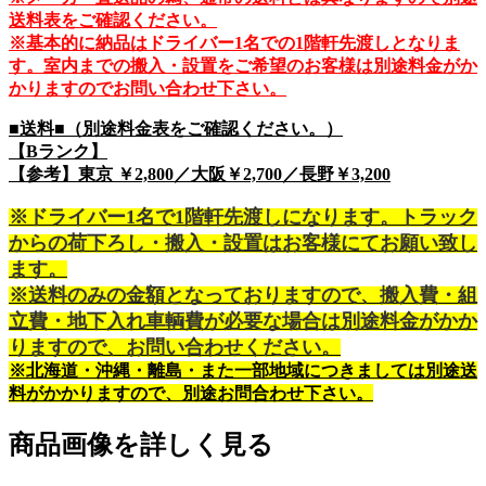
送料表をご確認ください。
※基本的に納品はドライバー1名での1階軒先渡しとなりま
す。室内までの搬入・設置をご希望のお客様は別途料金がか
かりますのでお問い合わせ下さい。
■送料■（別途料金表をご確認ください。）
【Bランク】
【参考】東京 ￥2,800／大阪￥2,700／長野￥3,200
※ドライバー1名で1階軒先渡しになります。トラック
からの荷下ろし・搬入・設置はお客様にてお願い致し
ます。
※送料のみの金額となっておりますので、搬入費・組
立費・地下入れ車輌費が必要な場合は別途料金がかか
りますので、お問い合わせください。
※北海道・沖縄・離島・また一部地域につきましては別途送
料がかかりますので、別途お問合わせ下さい。
商品画像を詳しく見る