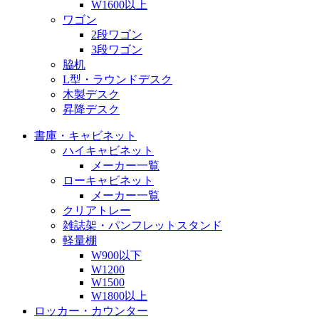
W1600以上
ワゴン
2段ワゴン
3段ワゴン
脇机
L型・ラウンドデスク
木製デスク
昇降デスク
書庫・キャビネット
ハイキャビネット
メーカー一覧
ローキャビネット
メーカー一覧
クリアトレー
雑誌架・パンフレットスタンド
軽量棚
W900以下
W1200
W1500
W1800以上
ロッカー・カウンター