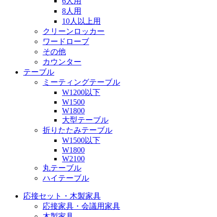
6人用
8人用
10人以上用
クリーンロッカー
ワードローブ
その他
カウンター
テーブル
ミーティングテーブル
W1200以下
W1500
W1800
大型テーブル
折りたたみテーブル
W1500以下
W1800
W2100
丸テーブル
ハイテーブル
応接セット・木製家具
応接家具・会議用家具
木製家具