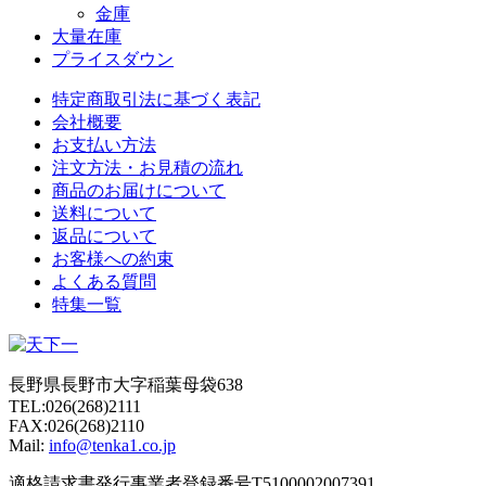
金庫
大量在庫
プライスダウン
特定商取引法に基づく表記
会社概要
お支払い方法
注文方法・お見積の流れ
商品のお届けについて
送料について
返品について
お客様への約束
よくある質問
特集一覧
長野県長野市大字稲葉母袋638
TEL:026(268)2111
FAX:026(268)2110
Mail:
info@tenka1.co.jp
適格請求書発行事業者登録番号T5100002007391