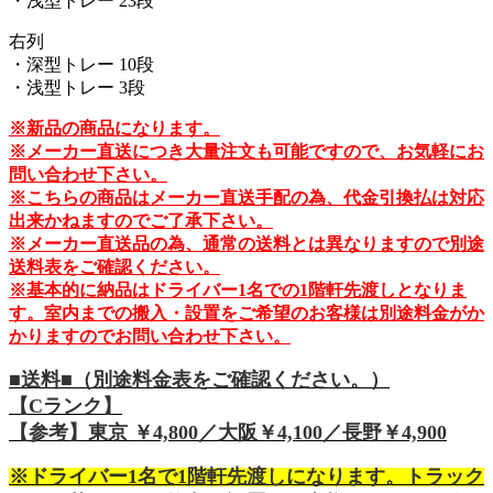
・浅型トレー 23段
右列
・深型トレー 10段
・浅型トレー 3段
※新品の商品になります。
※メーカー直送につき大量注文も可能ですので、お気軽にお
問い合わせ下さい。
※こちらの商品はメーカー直送手配の為、代金引換払は対応
出来かねますのでご了承下さい。
※メーカー直送品の為、通常の送料とは異なりますので別途
送料表をご確認ください。
※基本的に納品はドライバー1名での1階軒先渡しとなりま
す。室内までの搬入・設置をご希望のお客様は別途料金がか
かりますのでお問い合わせ下さい。
■送料■（別途料金表をご確認ください。）
【Cランク】
【参考】東京 ￥4,800／大阪￥4,100／長野￥4,900
※ドライバー1名で1階軒先渡しになります。トラック