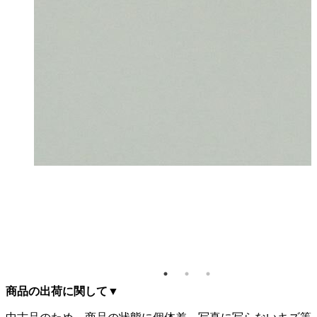
プソン
ータプ
ジェク
EB-
50
商品の出荷に関して
▼