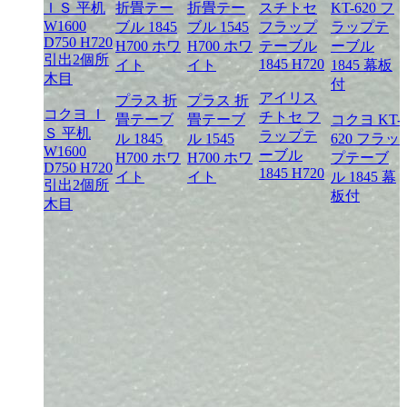
アイリス
プラス 折
プラス 折
コクヨ Ｉ
チトセ フ
畳テーブ
畳テーブ
コクヨ KT-
Ｓ 平机
ラップテ
ル 1845
ル 1545
620 フラッ
W1600
ーブル
H700 ホワ
H700 ホワ
プテーブ
D750 H720
1845 H720
イト
イト
ル 1845 幕
引出2個所
板付
木目