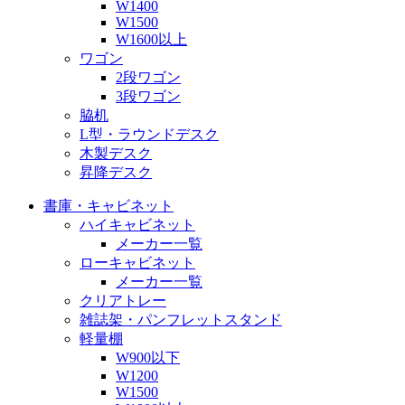
W1400
W1500
W1600以上
ワゴン
2段ワゴン
3段ワゴン
脇机
L型・ラウンドデスク
木製デスク
昇降デスク
書庫・キャビネット
ハイキャビネット
メーカー一覧
ローキャビネット
メーカー一覧
クリアトレー
雑誌架・パンフレットスタンド
軽量棚
W900以下
W1200
W1500