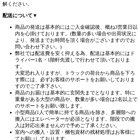
解ください。
配送について
▼
商品の発送は基本的にはご入金確認後、概ね3営業日以
内を心掛けております。(数量の多い場合や出荷状況に
より、発送までお時間を頂く場合がございますのでお
問い合わせ下さい。)
弊社では配送費を安く抑える為、配送は基本的にはド
ライバー1名・1階軒先渡しで行わせて頂いておりま
す。
大変恐れ入りますが、トラックの荷台から商品を下ろ
す際には、必ずお客様のサポートをお願いしておりま
すのでご了承下さい。
商品のお届けは基本的に玄関先までとなります。特に
重量がある大型の商品や、数量が多い場合は2名以上で
のサポートをお願い致します。
小型商品(1人で簡単に持てる商品)を除き、多層階への
搬入にはエレベーターが必須となります。階段での搬
入は対応出来ませんので予めご了承ください。
室内への搬入・設置・梱包資材の残材処理はお客様に
てお願いしております。