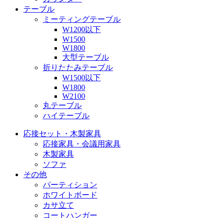
テーブル
ミーティングテーブル
W1200以下
W1500
W1800
大型テーブル
折りたたみテーブル
W1500以下
W1800
W2100
丸テーブル
ハイテーブル
応接セット・木製家具
応接家具・会議用家具
木製家具
ソファ
その他
パーティション
ホワイトボード
カサ立て
コートハンガー