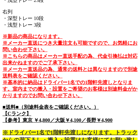
・浅型トレー 23段
右列
・深型トレー 10段
・浅型トレー 3段
※新品の商品になります。
※メーカー直送につき大量注文も可能ですので、お気軽にお
問い合わせ下さい。
※こちらの商品はメーカー直送手配の為、代金引換払は対応
出来かねますのでご了承下さい。
※メーカー直送品の為、通常の送料とは異なりますので別途
送料表をご確認ください。
※基本的に納品はドライバー1名での1階軒先渡しとなりま
す。室内までの搬入・設置をご希望のお客様は別途料金がか
かりますのでお問い合わせ下さい。
■送料■（別途料金表をご確認ください。）
【Cランク】
【参考】東京 ￥4,800／大阪￥4,100／長野￥4,900
※ドライバー1名で1階軒先渡しになります。トラック
からの荷下ろし・搬入・設置はお客様にてお願い致し