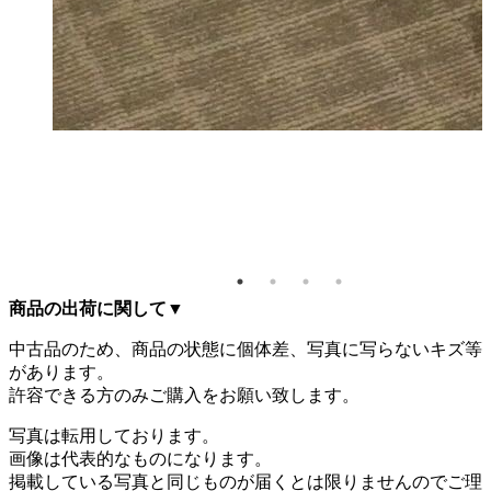
アプシ
 ミー
ーブル
720 キ
商品の出荷に関して
▼
中古品のため、商品の状態に個体差、写真に写らないキズ等
があります。
許容できる方のみご購入をお願い致します。
写真は転用しております。
画像は代表的なものになります。
掲載している写真と同じものが届くとは限りませんのでご理