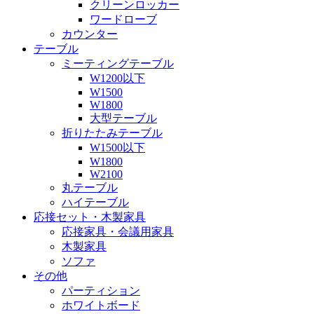
クリーンロッカー
ワードローブ
カウンター
テーブル
ミーティングテーブル
W1200以下
W1500
W1800
大型テーブル
折りたたみテーブル
W1500以下
W1800
W2100
丸テーブル
ハイテーブル
応接セット・木製家具
応接家具・会議用家具
木製家具
ソファ
その他
パーティション
ホワイトボード