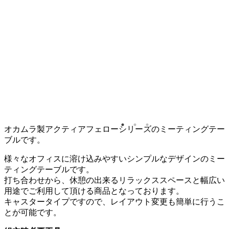
カムラ
プショ
フリー
ーティ
グテー
ル
X700
0 キャ
ター付
オカムラ製アクティアフェローシリーズのミーティングテー
ブルです。
様々なオフィスに溶け込みやすいシンプルなデザインのミー
ティングテーブルです。
打ち合わせから、休憩の出来るリラックススペースと幅広い
用途でご利用して頂ける商品となっております。
キャスタータイプですので、レイアウト変更も簡単に行うこ
とが可能です。