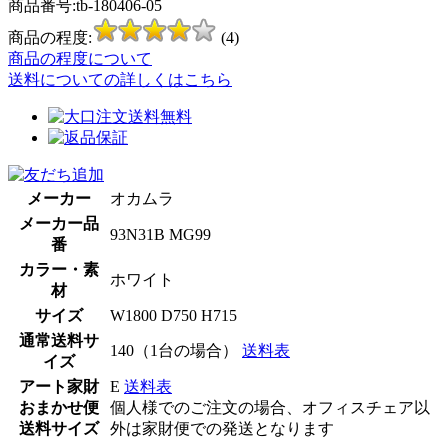
商品番号:tb-180406-05
商品の程度:
(4)
商品の程度について
送料についての詳しくはこちら
メーカー
オカムラ
メーカー品
93N31B MG99
番
カラー・素
ホワイト
材
サイズ
W1800 D750 H715
通常送料サ
140（1台の場合）
送料表
イズ
アート家財
E
送料表
おまかせ便
個人様でのご注文の場合、オフィスチェア以
送料サイズ
外は家財便での発送となります