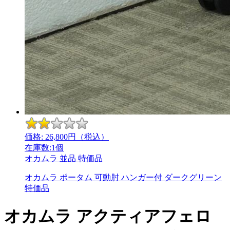
価格:
26,800
円（税込）
在庫数:1個
オカムラ
並品
特価品
オカムラ ポータム 可動肘 ハンガー付 ダークグリーン
特価品
オカムラ アクティアフェロ