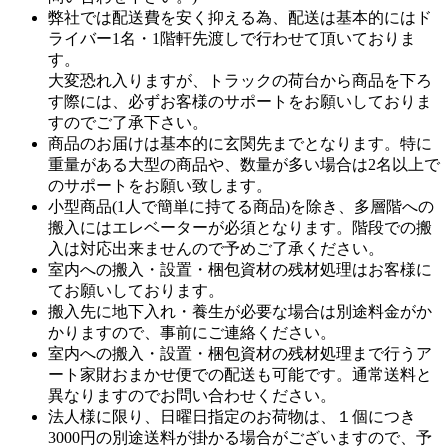
弊社では配送費を安く抑える為、配送は基本的にはド
ライバー1名・1階軒先渡しで行わせて頂いておりま
す。
大変恐れ入りますが、トラックの荷台から商品を下ろ
す際には、必ずお客様のサポートをお願いしておりま
すのでご了承下さい。
商品のお届けは基本的に玄関先までとなります。特に
重量がある大型の商品や、数量が多い場合は2名以上で
のサポートをお願い致します。
小型商品(1人で簡単に持てる商品)を除き、多層階への
搬入にはエレベーターが必須となります。階段での搬
入は対応出来ませんので予めご了承ください。
室内への搬入・設置・梱包資材の残材処理はお客様に
てお願いしております。
搬入先に地下入れ・養生が必要な場合は別途料金がか
かりますので、事前にご連絡ください。
室内への搬入・設置・梱包資材の残材処理まで行うア
ート家財おまかせ便での配送も可能です。通常送料と
異なりますのでお問い合わせください。
法人様に限り、日曜日指定のお荷物は、１個につき
3000円の別途送料が掛かる場合がございますので、予