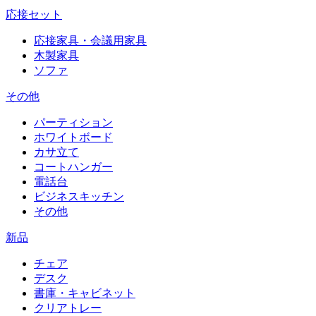
応接セット
応接家具・会議用家具
木製家具
ソファ
その他
パーティション
ホワイトボード
カサ立て
コートハンガー
電話台
ビジネスキッチン
その他
新品
チェア
デスク
書庫・キャビネット
クリアトレー