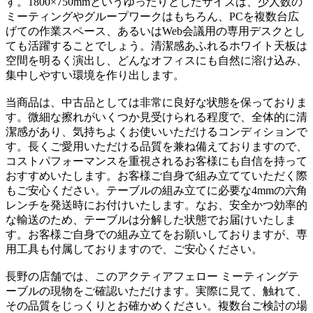
す。1800×750mmというゆったりとしたサイズは、少人数の
ミーティングやグループワークはもちろん、PCを複数台広
げての作業スペース、あるいはWeb会議用の専用デスクとし
ても活躍することでしょう。清潔感あふれるホワイト天板は
空間を明るく演出し、どんなオフィスにも自然に溶け込み、
集中しやすい環境を作り出します。
当商品は、中古品としては非常に良好な状態を保っておりま
す。微細な擦れがいくつか見受けられる程度で、全体的に清
潔感があり、気持ちよくお使いいただけるコンディションで
す。長くご愛用いただける品質を兼ね備えておりますので、
コストパフォーマンスを重視されるお客様にも自信を持って
おすすめいたします。お客様ご自身で組み立てていただく際
もご安心ください。テーブルの組み立てに必要な4mmの六角
レンチを発送時にお付けいたします。なお、安全かつ効率的
な輸送のため、テーブルは分解した状態でお届けいたしま
す。お客様ご自身での組み立てをお願いしておりますが、専
用工具も付属しておりますので、ご安心ください。
長野の店舗では、このアクティアフェロー ミーティングテ
ーブルの現物をご確認いただけます。実際に見て、触れて、
その品質をじっくりとお確かめください。複数台ご検討の場