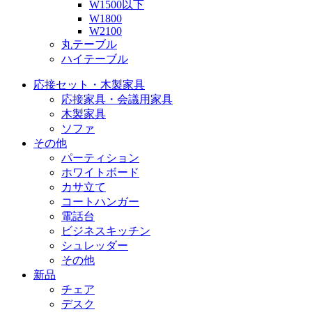
W1500以下
W1800
W2100
丸テーブル
ハイテーブル
応接セット・木製家具
応接家具・会議用家具
木製家具
ソファ
その他
パーティション
ホワイトボード
カサ立て
コートハンガー
電話台
ビジネスキッチン
シュレッダー
その他
新品
チェア
デスク