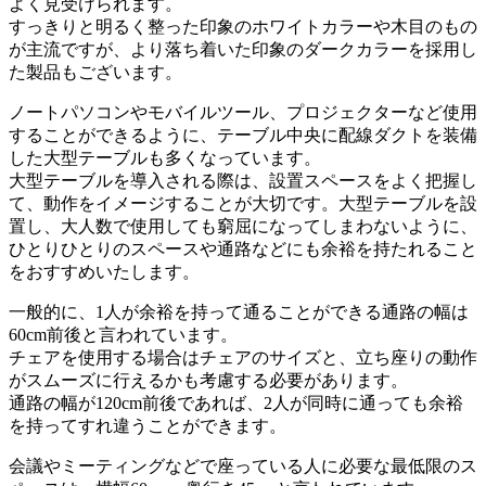
よく見受けられます。
すっきりと明るく整った印象のホワイトカラーや木目のもの
が主流ですが、より落ち着いた印象のダークカラーを採用し
た製品もございます。
ノートパソコンやモバイルツール、プロジェクターなど使用
することができるように、テーブル中央に配線ダクトを装備
した大型テーブルも多くなっています。
大型テーブルを導入される際は、設置スペースをよく把握し
て、動作をイメージすることが大切です。大型テーブルを設
置し、大人数で使用しても窮屈になってしまわないように、
ひとりひとりのスペースや通路などにも余裕を持たれること
をおすすめいたします。
一般的に、1人が余裕を持って通ることができる通路の幅は
60cm前後と言われています。
チェアを使用する場合はチェアのサイズと、立ち座りの動作
がスムーズに行えるかも考慮する必要があります。
通路の幅が120cm前後であれば、2人が同時に通っても余裕
を持ってすれ違うことができます。
会議やミーティングなどで座っている人に必要な最低限のス