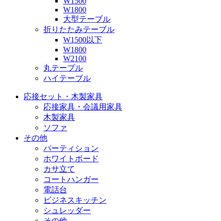
W1500
W1800
大型テーブル
折りたたみテーブル
W1500以下
W1800
W2100
丸テーブル
ハイテーブル
応接セット・木製家具
応接家具・会議用家具
木製家具
ソファ
その他
パーティション
ホワイトボード
カサ立て
コートハンガー
電話台
ビジネスキッチン
シュレッダー
その他