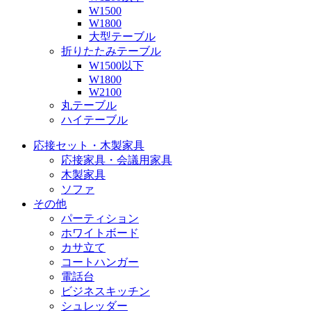
W1500
W1800
大型テーブル
折りたたみテーブル
W1500以下
W1800
W2100
丸テーブル
ハイテーブル
応接セット・木製家具
応接家具・会議用家具
木製家具
ソファ
その他
パーティション
ホワイトボード
カサ立て
コートハンガー
電話台
ビジネスキッチン
シュレッダー